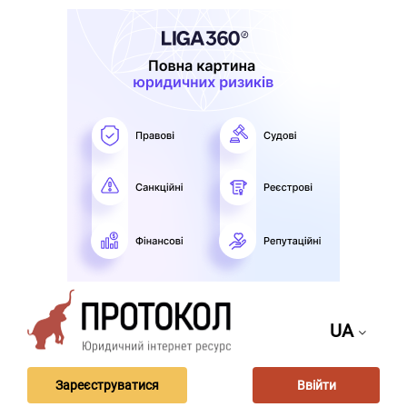
UA
Зареєструватися
Ввійти