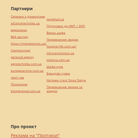
Партнери
Сережки з діамантами
pereklad.ua
alliancetechnika.ua
Підготовка до НМТ / ЗНО
миралинкс
Винна шафа
Веб мастер
Перевезення хворих
https://motokosmos.ua/
hospice-life.com.ua/
Синтезатори
mk-translations.ua
perevod.agency
maltina.com.ua
agrotechnika.com.ua
Шафи купе
europeservice.com.ua
Брендові сумки
текст юа
Натяжні стелі Nova Stelya
Посилання
Перевезення хворих за
kievperevod.com.ua
кордон
Про проект
Реклама на "Протокол"