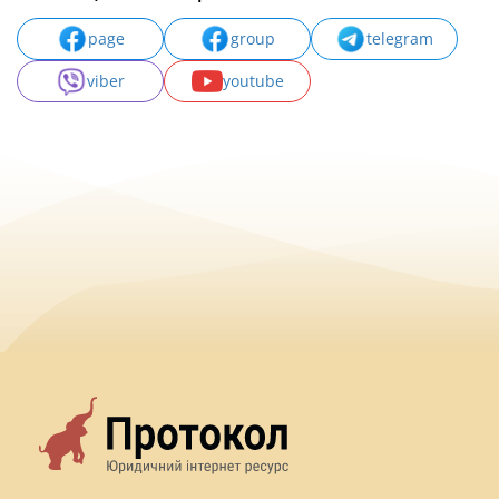
page
group
telegram
viber
youtube