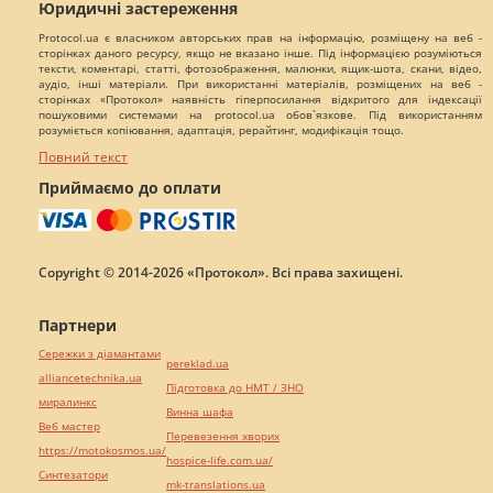
Юридичні застереження
Protocol.ua є власником авторських прав на інформацію, розміщену на веб -
сторінках даного ресурсу, якщо не вказано інше. Під інформацією розуміються
тексти, коментарі, статті, фотозображення, малюнки, ящик-шота, скани, відео,
аудіо, інші матеріали. При використанні матеріалів, розміщених на веб -
сторінках «Протокол» наявність гіперпосилання відкритого для індексації
пошуковими системами на protocol.ua обов`язкове. Під використанням
розуміється копіювання, адаптація, рерайтинг, модифікація тощо.
Повний текст
Приймаємо до оплати
Copyright © 2014-2026 «Протокол». Всі права захищені.
Партнери
Сережки з діамантами
pereklad.ua
alliancetechnika.ua
Підготовка до НМТ / ЗНО
миралинкс
Винна шафа
Веб мастер
Перевезення хворих
https://motokosmos.ua/
hospice-life.com.ua/
Синтезатори
mk-translations.ua