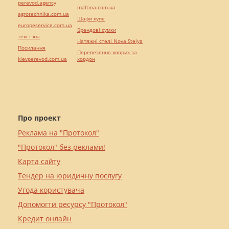
perevod.agency
maltina.com.ua
agrotechnika.com.ua
Шафи купе
europeservice.com.ua
Брендові сумки
текст юа
Натяжні стелі Nova Stelya
Посилання
Перевезення хворих за
kievperevod.com.ua
кордон
Про проект
Реклама на "Протокол"
"Протокол" без реклами!
Карта сайту
Тендер на юридичну послугу
Угода користувача
Допомогти ресурсу "Протокол"
Кредит онлайн