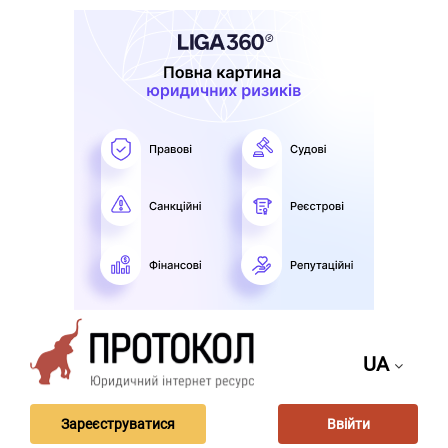
UA
Зареєструватися
Ввійти