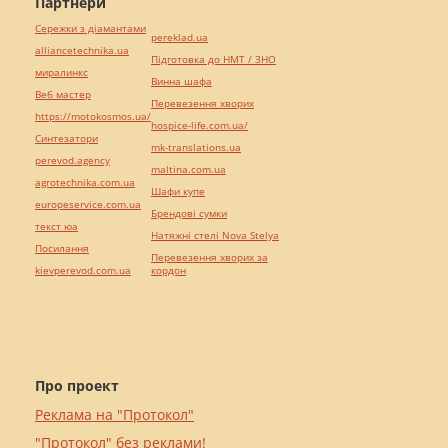
Партнери
Сережки з діамантами
pereklad.ua
alliancetechnika.ua
Підготовка до НМТ / ЗНО
миралинкс
Винна шафа
Веб мастер
Перевезення хворих
https://motokosmos.ua/
hospice-life.com.ua/
Синтезатори
mk-translations.ua
perevod.agency
maltina.com.ua
agrotechnika.com.ua
Шафи купе
europeservice.com.ua
Брендові сумки
текст юа
Натяжні стелі Nova Stelya
Посилання
Перевезення хворих за
kievperevod.com.ua
кордон
Про проект
Реклама на "Протокол"
"Протокол" без реклами!