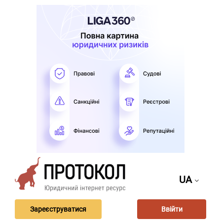
UA
Зареєструватися
Ввійти