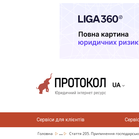
UA
Сервіси для клієнтів
Серві
...
Головна
Стаття 205. Припинення господарсько