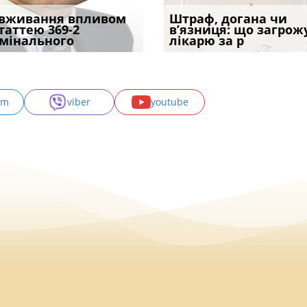
трафував
вживання впливом
Скорочення під час
Чоловік помер, але
Переоформлення
Штраф, догана чи
При зарахуванні в
ира військової
статтею 369-2
воєнного стану: як діяти
позика залишилася: як
відстрочки за іншою
в’язниця: що загрож
покарання днів
и за ігн
мінального
робото
фраза «на
підставою: нов
лікарю за р
тримання пі
am
viber
youtube