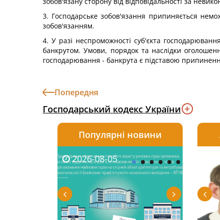
зобов'язану сторону від відповідальності за невико
3. Господарське зобов'язання припиняється немож
зобов'язанням.
4. У разі неспроможності суб'єкта господарюван
банкрутом. Умови, порядок та наслідки оголошен
господарювання - банкрута є підставою припинення
Попередня
Господарський кодекс України
Популярні новини
2026-08-05
2026-08-03
2026-
20