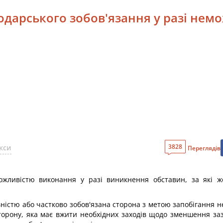
одарського зобов'язання у разі нем
3828
кси
Переглядів
ожливістю виконання у разі виникнення обставин, за які ж
вністю або частково зобов'язана сторона з метою запобігання 
орону, яка має вжити необхідних заходів щодо зменшення зазн