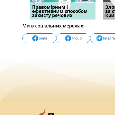
овації: 7
Правомірним і
Водії можуть отримати
Суд ош
Зло
н, які
ефективним способом
компенсацію за
команд
за 
захисту речових
незаконні дії
частин
Кри
Ми в соціальних мережах:
page
group
telegr