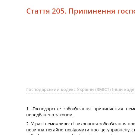
Стаття 205. Припинення госп
Господарський кодекс України (ЗМІСТ)
Інши коде
1. Господарське зобов'язання припиняється нем
передбачено законом.
2. У разі неможливості виконання зобов'язання по
повинна негайно повідомити про це управнену ст