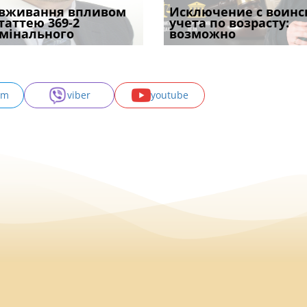
уд встановив для
вживання впливом
Особливості захисту у
Документи, на яких не
Переоформлення
Исключение с воинс
Восьмий ААС фак
одування шкоди
статтею 369-2
кримінальному
проставляється
відстрочки за іншою
учета по возрасту:
підтвердив, що 
с
мінального
провадженні: я
апостиль: пер
підставою: нов
возможно
може скас
am
viber
youtube