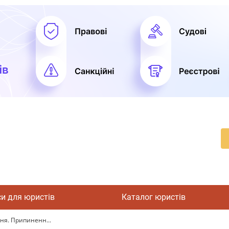
си для юристів
Каталог юристів
ння. Припиненн...