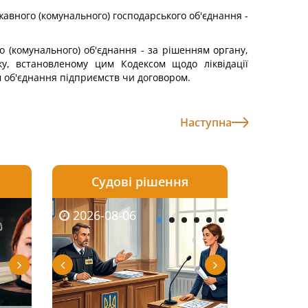
жавного (комунального) господарського об'єднання -
о (комунального) об'єднання - за рішенням органу,
у, встановленому цим Кодексом щодо ліквідації
ом об'єднання підприємств чи договором.
Наступна
Судові рішення
2026-08-05
2026-08-03
2026-08-06
2026-08-06
2026-08-05
2026-08-03
2026-08-06
2026-08-0