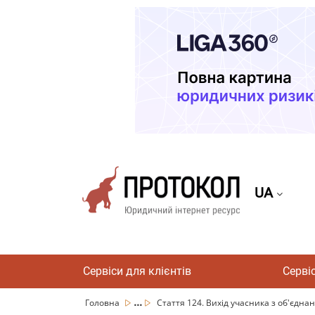
UA
Сервіси для клієнтів
Серві
...
Головна
Стаття 124. Вихід учасника з об'єдна