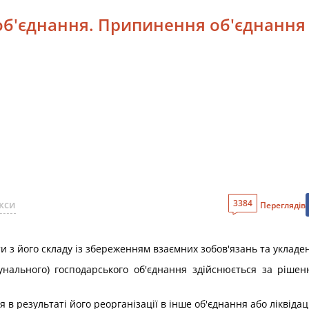
з об'єднання. Припинення об'єднання
3384
кси
Переглядів
и з його складу із збереженням взаємних зобов'язань та укладе
омунального) господарського об'єднання здійснюється за ріш
в результаті його реорганізації в інше об'єднання або ліквідаці