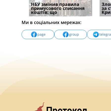
і
НБУ змінив правила
Водії можуть отримати
Якщо с
Зло
способом
примусового списання
компенсацію за
відшк
за 
вих
коштів: що
незаконні дії
наявні
Кри
Ми в соціальних мережах:
page
group
telegr