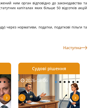
ажений ним орган відповідно до законодавства та
атутних капіталах яких більше 50 відсотків акцій
ду) через нормативи, податки, податкові пільги та
Наступна
Судові рішення
2026-08-05
2026-08-03
2026-06-08
2026-08-06
2026-08-04
2026-08-03
2026-06-01
2026-08-0