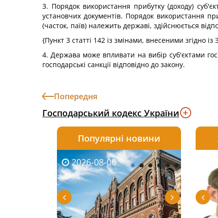
3. Порядок використання прибутку (доходу) суб'
установчих документів. Порядок використання при
(часток, паїв) належить державі, здійснюється відпо
{Пункт 3 статті 142 із змінами, внесеними згідно із
4. Держава може впливати на вибір суб'єктами гос
господарські санкції відповідно до закону.
Попередня
Господарський кодекс України
Популярні новини
2026-08-06
2026-08-03
2026-
20