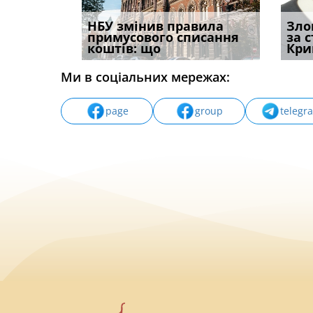
 імені та
НБУ змінив правила
Водії можуть отримати
Правом
Зло
ваного до
примусового списання
компенсацію за
ефект
за 
коштів: що
незаконні дії
захист
Кри
Ми в соціальних мережах:
page
group
telegr