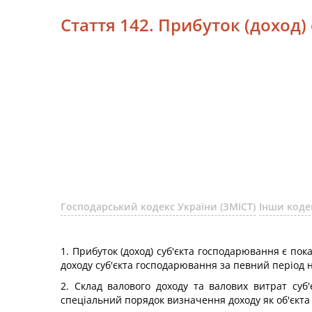
Стаття 142. Прибуток (доход)
Господарський кодекс України (ЗМІСТ)
Інши коде
1. Прибуток (доход) суб'єкта господарювання є по
доходу суб'єкта господарювання за певний період 
2. Склад валового доходу та валових витрат су
спеціальний порядок визначення доходу як об'єкта