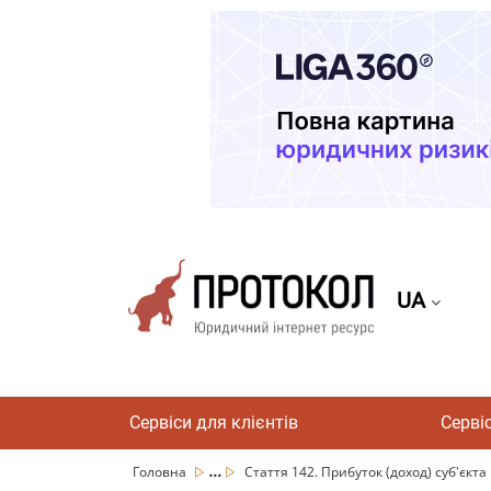
UA
Сервіси для клієнтів
Серві
...
Головна
Стаття 142. Прибуток (доход) суб'єкта