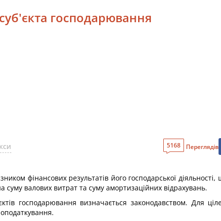
 суб'єкта господарювання
5168
кси
Переглядів
казником фінансових результатів його господарської діяльност
на суму валових витрат та суму амортизаційних відрахувань.
б'єктів господарювання визначається законодавством. Для ці
 оподаткування.