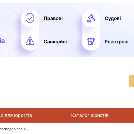
си для юристів
Каталог юристів
 господарюван...