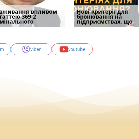
ірним і
вживання впливом
Кого з юристів замінить
Чоловік помер, але
Переоформлення
Нові критерії для
Восьмий ААС фак
ивним способом
статтею 369-2
ШІ, а хто зароблятиме
позика залишилася: як
відстрочки за іншою
бронювання на
підтвердив, що 
у речових
мінального
міль
фраза «на
підставою: нов
підприємствах, що
може скас
am
viber
youtube