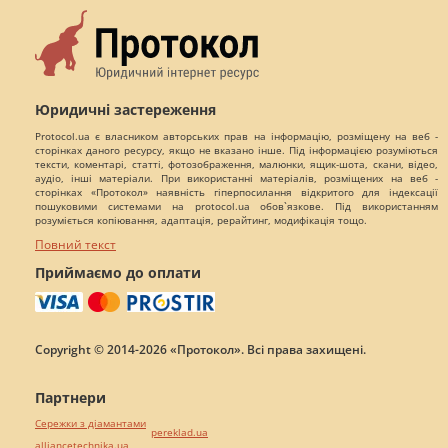
Юридичні застереження
Protocol.ua є власником авторських прав на інформацію, розміщену на веб -
сторінках даного ресурсу, якщо не вказано інше. Під інформацією розуміються
тексти, коментарі, статті, фотозображення, малюнки, ящик-шота, скани, відео,
аудіо, інші матеріали. При використанні матеріалів, розміщених на веб -
сторінках «Протокол» наявність гіперпосилання відкритого для індексації
пошуковими системами на protocol.ua обов`язкове. Під використанням
розуміється копіювання, адаптація, рерайтинг, модифікація тощо.
Повний текст
Приймаємо до оплати
Copyright © 2014-2026 «Протокол». Всі права захищені.
Партнери
Сережки з діамантами
pereklad.ua
alliancetechnika.ua