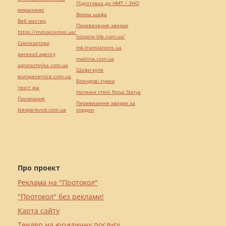
Підготовка до НМТ / ЗНО
миралинкс
Винна шафа
Веб мастер
Перевезення хворих
https://motokosmos.ua/
hospice-life.com.ua/
Синтезатори
mk-translations.ua
perevod.agency
maltina.com.ua
agrotechnika.com.ua
Шафи купе
europeservice.com.ua
Брендові сумки
текст юа
Натяжні стелі Nova Stelya
Посилання
Перевезення хворих за
kievperevod.com.ua
кордон
Про проект
Реклама на "Протокол"
"Протокол" без реклами!
Карта сайту
Тендер на юридичну послугу