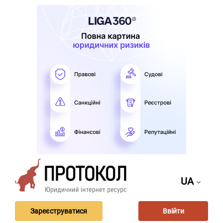
UA
Зареєструватися
Ввійти