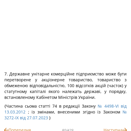
7. Державне унітарне комерційне підприємство може бути
перетворене у акціонерне товариство, товариство з
обмеженою відповідальністю, 100 відсотків акцій (часток) у
статутному капіталі якого належать державі, у порядку,
встановленому Кабінетом Міністрів України.
{Частина сьома статті 74 в редакції Закону
№ 4498-VI від
13.03.2012
; із змінами, внесеними згідно із Законом
№
3272-IX від 27.07.2023
}
Попередня
Наступна
80/429