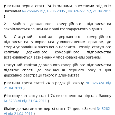
{Частина перша статті 74 із змінами, внесеними згідно із
Законами
№ 2664-IV від 16.06.2005
,
№ 3262-VI від 21.04.2011
}
2. Майно державного комерційного підприємства
закріплюється за ним на праві господарського відання.
3. Статутний капітал державного комерційного
підприємства утворюється уповноваженим органом, до
сфери управління якого воно належить. Розмір статутного
капіталу державного комерційного підприємства
встановлюється зазначеним уповноваженим органом.
Статутний капітал державного комерційного підприємства
підлягає сплаті до закінчення першого року з дня
державної реєстрації такого підприємства.
{Частина третя статті 74 в редакції Закону
№ 3263-VI від
21.04.2011
}
{Частину четверту статті 74 виключено на підставі Закону
№ 3263-VI від 21.04.2011
}
{Зміни до частини четвертої статті 74 див. в Законі
№ 3262-
VI від 21.04.2011
}