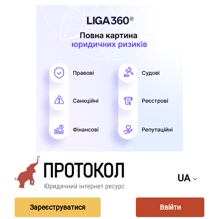
UA
Зареєструватися
Ввійти