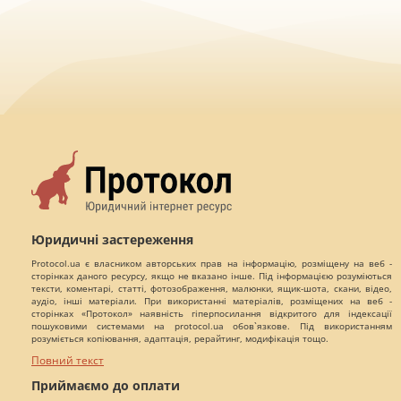
Юридичні застереження
Protocol.ua є власником авторських прав на інформацію, розміщену на веб -
сторінках даного ресурсу, якщо не вказано інше. Під інформацією розуміються
тексти, коментарі, статті, фотозображення, малюнки, ящик-шота, скани, відео,
аудіо, інші матеріали. При використанні матеріалів, розміщених на веб -
сторінках «Протокол» наявність гіперпосилання відкритого для індексації
пошуковими системами на protocol.ua обов`язкове. Під використанням
розуміється копіювання, адаптація, рерайтинг, модифікація тощо.
Повний текст
Приймаємо до оплати