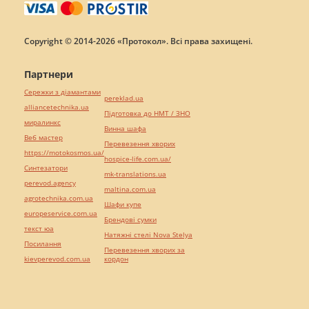
Copyright © 2014-2026 «Протокол». Всі права захищені.
Партнери
Сережки з діамантами
pereklad.ua
alliancetechnika.ua
Підготовка до НМТ / ЗНО
миралинкс
Винна шафа
Веб мастер
Перевезення хворих
https://motokosmos.ua/
hospice-life.com.ua/
Синтезатори
mk-translations.ua
perevod.agency
maltina.com.ua
agrotechnika.com.ua
Шафи купе
europeservice.com.ua
Брендові сумки
текст юа
Натяжні стелі Nova Stelya
Посилання
Перевезення хворих за
kievperevod.com.ua
кордон