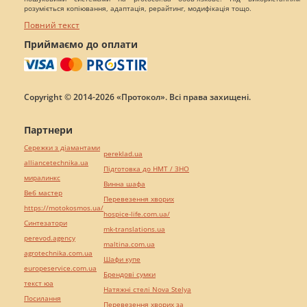
розуміється копіювання, адаптація, рерайтинг, модифікація тощо.
Повний текст
Приймаємо до оплати
Copyright © 2014-2026 «Протокол». Всі права захищені.
Партнери
Сережки з діамантами
pereklad.ua
alliancetechnika.ua
Підготовка до НМТ / ЗНО
миралинкс
Винна шафа
Веб мастер
Перевезення хворих
https://motokosmos.ua/
hospice-life.com.ua/
Синтезатори
mk-translations.ua
perevod.agency
maltina.com.ua
agrotechnika.com.ua
Шафи купе
europeservice.com.ua
Брендові сумки
текст юа
Натяжні стелі Nova Stelya
Посилання
Перевезення хворих за