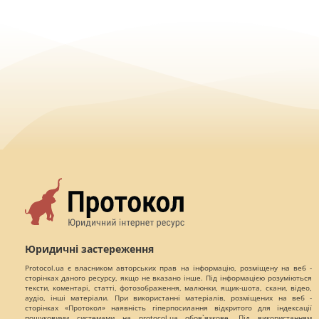
Юридичні застереження
Protocol.ua є власником авторських прав на інформацію, розміщену на веб -
сторінках даного ресурсу, якщо не вказано інше. Під інформацією розуміються
тексти, коментарі, статті, фотозображення, малюнки, ящик-шота, скани, відео,
аудіо, інші матеріали. При використанні матеріалів, розміщених на веб -
сторінках «Протокол» наявність гіперпосилання відкритого для індексації
пошуковими системами на protocol.ua обов`язкове. Під використанням