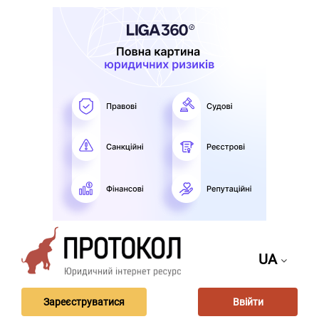
UA
Зареєструватися
Ввійти