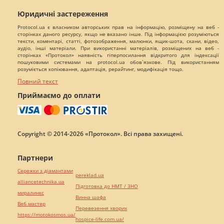
Юридичні застереження
Protocol.ua є власником авторських прав на інформацію, розміщену на веб -
сторінках даного ресурсу, якщо не вказано інше. Під інформацією розуміються
тексти, коментарі, статті, фотозображення, малюнки, ящик-шота, скани, відео,
аудіо, інші матеріали. При використанні матеріалів, розміщених на веб -
сторінках «Протокол» наявність гіперпосилання відкритого для індексації
пошуковими системами на protocol.ua обов`язкове. Під використанням
розуміється копіювання, адаптація, рерайтинг, модифікація тощо.
Повний текст
Приймаємо до оплати
Copyright © 2014-2026 «Протокол». Всі права захищені.
Партнери
Сережки з діамантами
pereklad.ua
alliancetechnika.ua
Підготовка до НМТ / ЗНО
миралинкс
Винна шафа
Веб мастер
Перевезення хворих
https://motokosmos.ua/
hospice-life.com.ua/