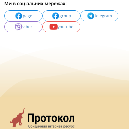
Ми в соціальних мережах:
page
group
telegram
viber
youtube