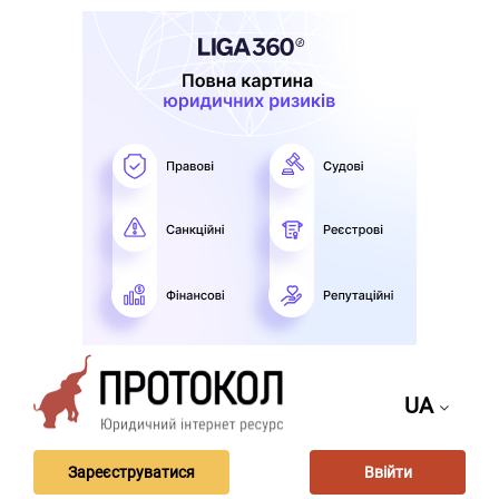
UA
Зареєструватися
Ввійти