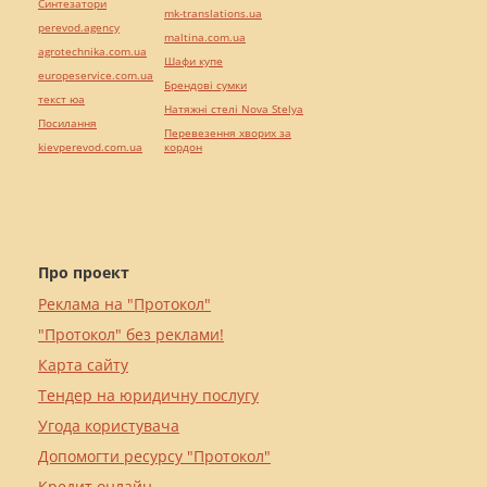
Синтезатори
mk-translations.ua
perevod.agency
maltina.com.ua
agrotechnika.com.ua
Шафи купе
europeservice.com.ua
Брендові сумки
текст юа
Натяжні стелі Nova Stelya
Посилання
Перевезення хворих за
kievperevod.com.ua
кордон
Про проект
Реклама на "Протокол"
"Протокол" без реклами!
Карта сайту
Тендер на юридичну послугу
Угода користувача
Допомогти ресурсу "Протокол"
Кредит онлайн