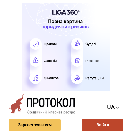
UA
Зареєструватися
Ввійти