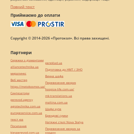
Повний текст
Приймаємо до оплати
Copyright © 2014-2026 «Протокол». Всі права захищені.
Партнери
Сережки з діамантами
pereklad.ua
alliancetechnika.ua
Підготовка до НМТ / ЗНО
миралинкс
Винна шафа
Веб мастер
Перевезення хворих
https://motokosmos.ua/
hospice-life.com.ua/
Синтезатори
mk-translations.ua
perevod.agency
maltina.com.ua
agrotechnika.com.ua
Шафи купе
europeservice.com.ua
Брендові сумки
текст юа
Натяжні стелі Nova Stelya
Посилання
Перевезення хворих за
kievperevod.com.ua
кордон