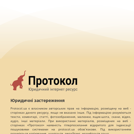
Юридичні застереження
Protocol.ua є власником авторських прав на інформацію, розміщену на веб -
сторінках даного ресурсу, якщо не вказано інше. Під інформацією розуміються
тексти, коментарі, статті, фотозображення, малюнки, ящик-шота, скани, відео,
аудіо, інші матеріали. При використанні матеріалів, розміщених на веб -
сторінках «Протокол» наявність гіперпосилання відкритого для індексації
пошуковими системами на protocol.ua обов`язкове. Під використанням
розуміється копіювання, адаптація, рерайтинг, модифікація тощо.