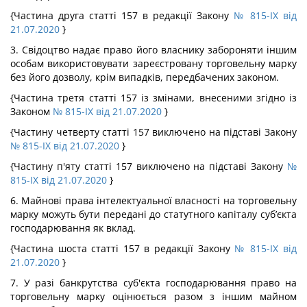
{Частина друга статті 157 в редакції Закону
№ 815-IX від
21.07.2020
}
3. Свідоцтво надає право його власнику забороняти іншим
особам використовувати зареєстровану торговельну марку
без його дозволу, крім випадків, передбачених законом.
{Частина третя статті 157 із змінами, внесеними згідно із
Законом
№ 815-IX від 21.07.2020
}
{Частину четверту статті 157 виключено на підставі Закону
№ 815-IX від 21.07.2020
}
{Частину п'яту статті 157 виключено на підставі Закону
№
815-IX від 21.07.2020
}
6. Майнові права інтелектуальної власності на торговельну
марку можуть бути передані до статутного капіталу суб’єкта
господарювання як вклад.
{Частина шоста статті 157 в редакції Закону
№ 815-IX від
21.07.2020
}
7. У разі банкрутства суб'єкта господарювання право на
торговельну марку оцінюється разом з іншим майном