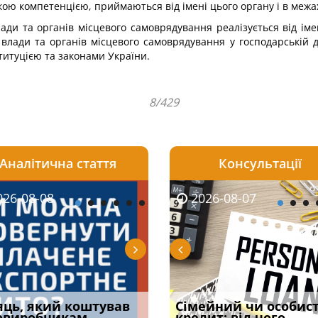
кою компетенцією, приймаються від імені цього органу і в меж
ади та органів місцевого самоврядування реалізується від іме
влади та органів місцевого самоврядування у господарській д
титуцією та законами України.
8/429
Аналітична стаття
Консультації
08-06
26-08-08
2026-08-05
2026-08-06
2026-08-07
2026-08-07
2026-07-30
уд встановив для
яць, який коштував
Чи потрібна ФОП
Документи, на яких не
Огляд практики ВС від
Сімейний чи особис
Восьмий ААС фак
одування шкоди
овиробникам
печатка у 2026 році:
проставляється
Ростислава Кравця, що
кредит: від чого
підтвердив, що 