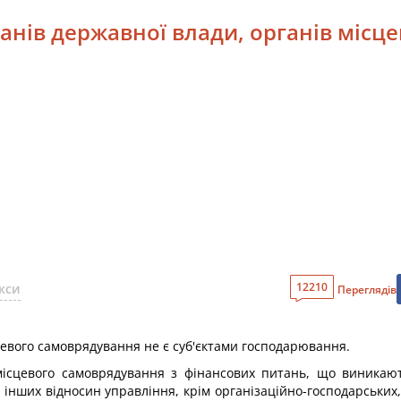
ганів державної влади, органів міс
12210
кси
Переглядів
цевого самоврядування не є суб'єктами господарювання.
 місцевого самоврядування з фінансових питань, що виника
та інших відносин управління, крім організаційно-господарських