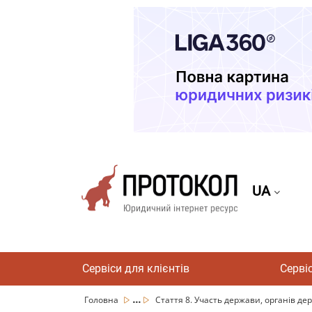
UA
Сервіси для клієнтів
Серві
...
Головна
Стаття 8. Участь держави, органів дер