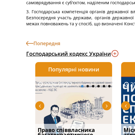
самоврядування є суб'єктом, наділеним господарсь
3. Господарська компетенція органів державної вл
Безпосередня участь держави, органів державної 
межах повноважень та у спосіб, що визначені Конс
Попередня
Господарський кодекс України
Популярні новини
2026-08-07
2026-08-03
2026-
20
р, але
Право співвласника
ФУНДАМЕНТАЛЬНА
Якщо с
Міс
илася: як
багатоквартирного
ПРОБЛЕМА «СУДОВОЇ
відшк
агр