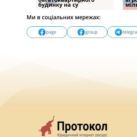
будинку на су
ПРАКТИКИ», АБО ПР
наявні
міл
Ми в соціальних мережах:
page
group
telegr