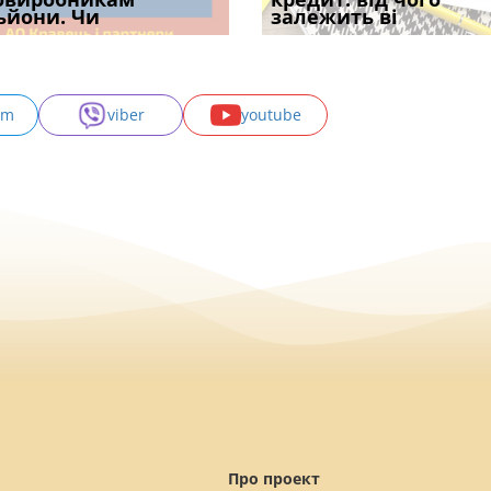
с
ьйони. Чи
правила засто
апостиль: пер
опублі
залежить ві
може скас
am
viber
youtube
Про проект