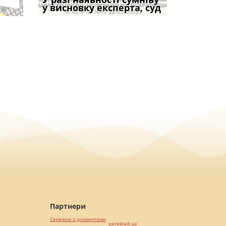
коштів: що
підставою: нов
і не втр
у висновку експерта, суд
частини за ігн
Кримінального
возможно
вказане ма
Партнери
Сережки з діамантами
pereklad.ua