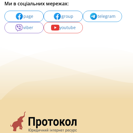
Ми в соціальних мережах:
page
group
telegram
viber
youtube