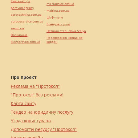
Синтезатори
mk-translations.ua
perevod.agency
maltina.com.ua
agrotechnika.com.ua
Шафи купе
europeservice.com.ua
Брендові сумки
текст юа
Натяжні стелі Nova Stelya
Посилання
Перевезення хворих за
kievperevod.com.ua
кордон
Про проект
Реклама на "Протокол"
"Протокол" без реклами!
Карта сайту
Тендер на юридичну послугу
Угода користувача
Допомогти ресурсу "Протокол"
Кредит онлайн