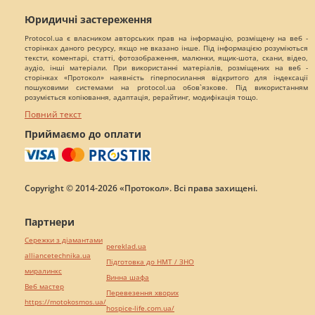
Юридичні застереження
Protocol.ua є власником авторських прав на інформацію, розміщену на веб -
сторінках даного ресурсу, якщо не вказано інше. Під інформацією розуміються
тексти, коментарі, статті, фотозображення, малюнки, ящик-шота, скани, відео,
аудіо, інші матеріали. При використанні матеріалів, розміщених на веб -
сторінках «Протокол» наявність гіперпосилання відкритого для індексації
пошуковими системами на protocol.ua обов`язкове. Під використанням
розуміється копіювання, адаптація, рерайтинг, модифікація тощо.
Повний текст
Приймаємо до оплати
Copyright © 2014-2026 «Протокол». Всі права захищені.
Партнери
Сережки з діамантами
pereklad.ua
alliancetechnika.ua
Підготовка до НМТ / ЗНО
миралинкс
Винна шафа
Веб мастер
Перевезення хворих
https://motokosmos.ua/
hospice-life.com.ua/