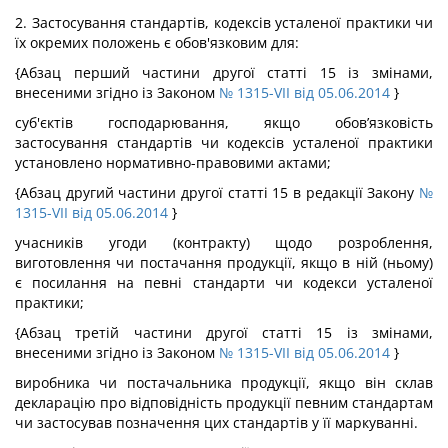
2. Застосування стандартів, кодексів усталеної практики чи
їх окремих положень є обов'язковим для:
{Абзац перший частини другої статті 15 із змінами,
внесеними згідно із Законом
№ 1315-VII від 05.06.2014
}
суб'єктів господарювання, якщо обов’язковість
застосування стандартів чи кодексів усталеної практики
установлено нормативно-правовими актами;
{Абзац другий частини другої статті 15 в редакції Закону
№
1315-VII від 05.06.2014
}
учасників угоди (контракту) щодо розроблення,
виготовлення чи постачання продукції, якщо в ній (ньому)
є посилання на певні стандарти чи кодекси усталеної
практики;
{Абзац третій частини другої статті 15 із змінами,
внесеними згідно із Законом
№ 1315-VII від 05.06.2014
}
виробника чи постачальника продукції, якщо він склав
декларацію про відповідність продукції певним стандартам
чи застосував позначення цих стандартів у її маркуванні.