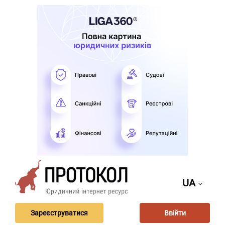
UA
Зареєструватися
Ввійти