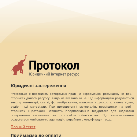
Юридичні застереження
Protocol.ua є власником авторських прав на інформацію, розміщену на веб -
сторінках даного ресурсу, якщо не вказано інше. Під інформацією розуміються
тексти, коментарі, статті, фотозображення, малюнки, ящик-шота, скани, відео,
аудіо, інші матеріали. При використанні матеріалів, розміщених на веб -
сторінках «Протокол» наявність гіперпосилання відкритого для індексації
пошуковими системами на protocol.ua обов`язкове. Під використанням
розуміється копіювання, адаптація, рерайтинг, модифікація тощо.
Повний текст
Приймаємо до оплати