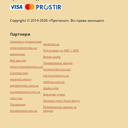
Copyright © 2014-2026 «Протокол». Всі права захищені.
Партнери
Сережки з діамантами
pereklad.ua
alliancetechnika.ua
Підготовка до НМТ / ЗНО
миралинкс
Винна шафа
Веб мастер
Перевезення хворих
https://motokosmos.ua/
hospice-life.com.ua/
Синтезатори
mk-translations.ua
perevod.agency
maltina.com.ua
agrotechnika.com.ua
Шафи купе
europeservice.com.ua
Брендові сумки
текст юа
Натяжні стелі Nova Stelya
Посилання
Перевезення хворих за
kievperevod.com.ua
кордон