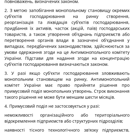
повноважень, визначених законом.
2. З метою запобігання монопольному становищу окремих
суб'єктів господарювання на ринку створення,
реорганізація та ліквідація суб'єктів господарювання,
придбання їх активів, часток (акцій, паїв) господарських
товариств, а також утворення об'єднань підприємств або
перетворення органів влади в зазначені об'єднання у
випадках, передбачених законодавством, здійснюються за
умови одержання згоди на це Антимонопольного комітету
України. Підстави для надання згоди на концентрацію
суб'єктів господарювання визначаються законом.
3. У разі якщо суб'єкти господарювання зловживають
монопольним становищем на ринку, Антимонопольний
комітет України має право прийняти рішення про
примусовий поділ монопольних утворень. Строк виконання
такого рішення не може бути меншим шести місяців.
4. Примусовий поділ не застосовується у разі:
неможливості організаційного або територіального
відокремлення підприємств або структурних підрозділів;
наявності тісного технологічного зв'язку підприємств,