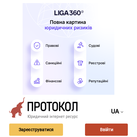
UA
Зареєструватися
Ввійти