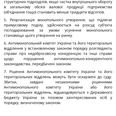
структурних підрозділів, якщо частка внутрішнього обороту
в загальному обсязі валової продукції підприємства
(об'єднання тощо) становить менше тридцяти відсотків.
5. Реорганізація монопольного утворення, що підлягає
примусовому поділу, здійснюється на розсуд суб'єкта
господарювання за умови усунення монопольного
становища цього утворення на ринку.
6. Антимонопольний комітет України та його територіальні
відділення у встановленому законом порядку розглядають
справи про недобросовісну конкуренцію та інші справи
щодо порушення антимонопольно-конкурентного
законодавства, передбачені законом.
7. Рішення Антимонопольного комітету України та його
територіальних відділень можуть бути оскаржені до суду.
Збитки, завдані незаконними рішеннями
Антимонопольного комітету України або його
територіальних відділень, відшкодовуються з Державного
бюджету України за позовом заінтересованих осіб у
порядку, визначеному законом.