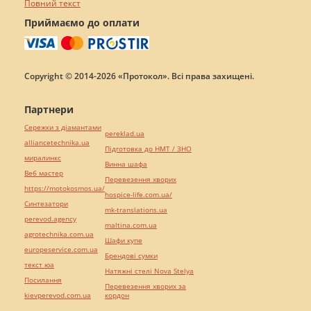
Повний текст
Приймаємо до оплати
Copyright © 2014-2026 «Протокол». Всі права захищені.
Партнери
Сережки з діамантами
pereklad.ua
alliancetechnika.ua
Підготовка до НМТ / ЗНО
миралинкс
Винна шафа
Веб мастер
Перевезення хворих
https://motokosmos.ua/
hospice-life.com.ua/
Синтезатори
mk-translations.ua
perevod.agency
maltina.com.ua
agrotechnika.com.ua
Шафи купе
europeservice.com.ua
Брендові сумки
текст юа
Натяжні стелі Nova Stelya
Посилання
Перевезення хворих за
kievperevod.com.ua
кордон