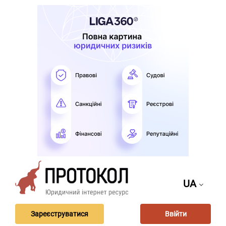
UA
Зареєструватися
Ввійти