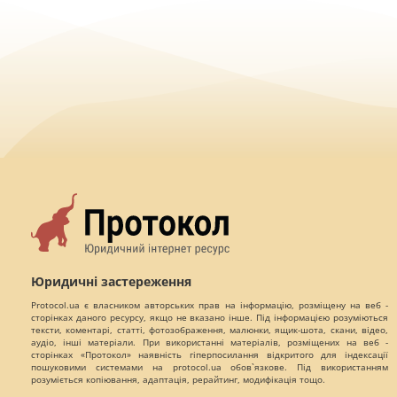
Юридичні застереження
Protocol.ua є власником авторських прав на інформацію, розміщену на веб -
сторінках даного ресурсу, якщо не вказано інше. Під інформацією розуміються
тексти, коментарі, статті, фотозображення, малюнки, ящик-шота, скани, відео,
аудіо, інші матеріали. При використанні матеріалів, розміщених на веб -
сторінках «Протокол» наявність гіперпосилання відкритого для індексації
пошуковими системами на protocol.ua обов`язкове. Під використанням
розуміється копіювання, адаптація, рерайтинг, модифікація тощо.