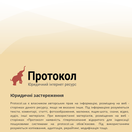
Юридичні застереження
Protocol.ua є власником авторських прав на інформацію, розміщену на веб -
сторінках даного ресурсу, якщо не вказано інше. Під інформацією розуміються
тексти, коментарі, статті, фотозображення, малюнки, ящик-шота, скани, відео,
аудіо, інші матеріали. При використанні матеріалів, розміщених на веб -
сторінках «Протокол» наявність гіперпосилання відкритого для індексації
пошуковими системами на protocol.ua обов`язкове. Під використанням
розуміється копіювання, адаптація, рерайтинг, модифікація тощо.