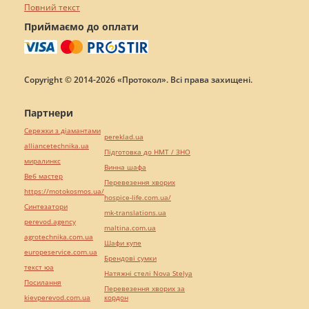
Повний текст
Приймаємо до оплати
Copyright © 2014-2026 «Протокол». Всі права захищені.
Партнери
Сережки з діамантами
pereklad.ua
alliancetechnika.ua
Підготовка до НМТ / ЗНО
миралинкс
Винна шафа
Веб мастер
Перевезення хворих
https://motokosmos.ua/
hospice-life.com.ua/
Синтезатори
mk-translations.ua
perevod.agency
maltina.com.ua
agrotechnika.com.ua
Шафи купе
europeservice.com.ua
Брендові сумки
текст юа
Натяжні стелі Nova Stelya
Посилання
Перевезення хворих за
kievperevod.com.ua
кордон