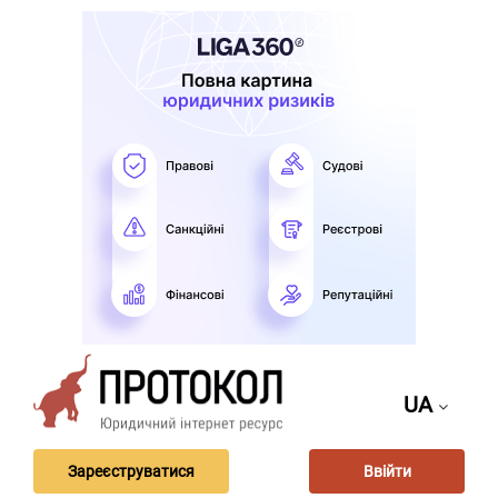
UA
Зареєструватися
Ввійти