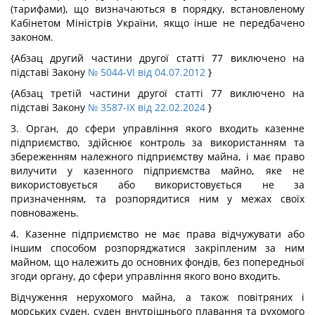
(тарифами), що визначаються в порядку, встановленому
Кабінетом Міністрів України, якщо інше не передбачено
законом.
{Абзац другий частини другої статті 77 виключено на
підставі Закону
№ 5044-VI від 04.07.2012
}
{Абзац третій частини другої статті 77 виключено на
підставі Закону
№ 3587-IX від 22.02.2024
}
3. Орган, до сфери управління якого входить казенне
підприємство, здійснює контроль за використанням та
збереженням належного підприємству майна, і має право
вилучити у казенного підприємства майно, яке не
використовується або використовується не за
призначенням, та розпорядитися ним у межах своїх
повноважень.
4. Казенне підприємство не має права відчужувати або
іншим способом розпоряджатися закріпленим за ним
майном, що належить до основних фондів, без попередньої
згоди органу, до сфери управління якого воно входить.
Відчуження нерухомого майна, а також повітряних і
морських суден, суден внутрішнього плавання та рухомого