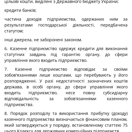
цільові кошти, виділені з Державного бюджету України;
кредити банків;
частина доходів підприємства, одержаних ним за
результатами господарської діяльності, передбачена
статутом;
інші джерела, не заборонені законом.
6. Казенне підприємство одержує кредити для виконання
статутних завдань під гарантію органу, до сфери
управління якого входить підприємство.
7. Казенне підприємство відповідає за своїми
зобов'язаннями лише коштами, що перебувають у його
розпорядженні. У разі недостатності зазначених коштів
держава, в особі органу, до сфери управління якого
входить підприємство, несе повну субсидіарну
відповідальність за зобов'язаннями казенного
підприємства.
8. Порядок розподілу та використання прибутку (доходу)
казенного підприємства визначається фінансовим планом,
який затверджується у порядку, встановленому статтею 75
цього Кодексу для державних комерційних підприємств.