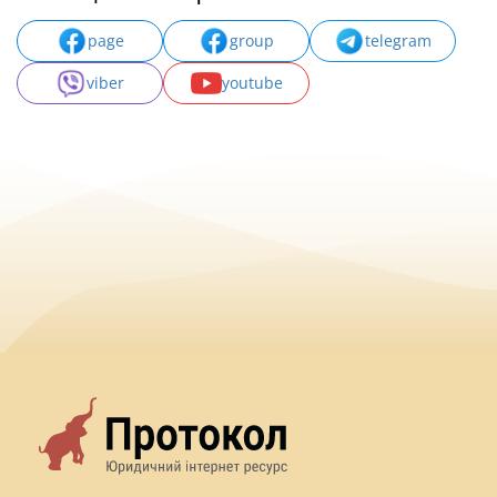
page
group
telegram
viber
youtube