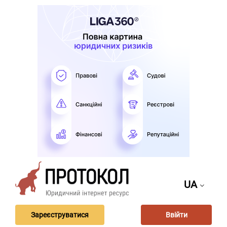
UA
Зареєструватися
Ввійти