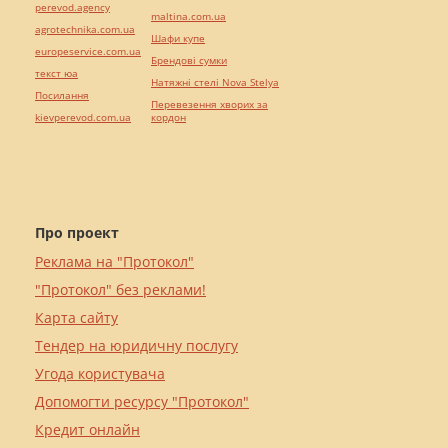
perevod.agency
maltina.com.ua
agrotechnika.com.ua
Шафи купе
europeservice.com.ua
Брендові сумки
текст юа
Натяжні стелі Nova Stelya
Посилання
Перевезення хворих за
kievperevod.com.ua
кордон
Про проект
Реклама на "Протокол"
"Протокол" без реклами!
Карта сайту
Тендер на юридичну послугу
Угода користувача
Допомогти ресурсу "Протокол"
Кредит онлайн