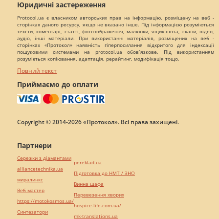
Юридичні застереження
Protocol.ua є власником авторських прав на інформацію, розміщену на веб -
сторінках даного ресурсу, якщо не вказано інше. Під інформацією розуміються
тексти, коментарі, статті, фотозображення, малюнки, ящик-шота, скани, відео,
аудіо, інші матеріали. При використанні матеріалів, розміщених на веб -
сторінках «Протокол» наявність гіперпосилання відкритого для індексації
пошуковими системами на protocol.ua обов`язкове. Під використанням
розуміється копіювання, адаптація, рерайтинг, модифікація тощо.
Повний текст
Приймаємо до оплати
Copyright © 2014-2026 «Протокол». Всі права захищені.
Партнери
Сережки з діамантами
pereklad.ua
alliancetechnika.ua
Підготовка до НМТ / ЗНО
миралинкс
Винна шафа
Веб мастер
Перевезення хворих
https://motokosmos.ua/
hospice-life.com.ua/
Синтезатори
mk-translations.ua