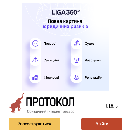
UA
Зареєструватися
Ввійти