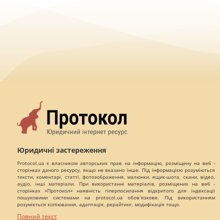
Юридичні застереження
Protocol.ua є власником авторських прав на інформацію, розміщену на веб -
сторінках даного ресурсу, якщо не вказано інше. Під інформацією розуміються
тексти, коментарі, статті, фотозображення, малюнки, ящик-шота, скани, відео,
аудіо, інші матеріали. При використанні матеріалів, розміщених на веб -
сторінках «Протокол» наявність гіперпосилання відкритого для індексації
пошуковими системами на protocol.ua обов`язкове. Під використанням
розуміється копіювання, адаптація, рерайтинг, модифікація тощо.
Повний текст