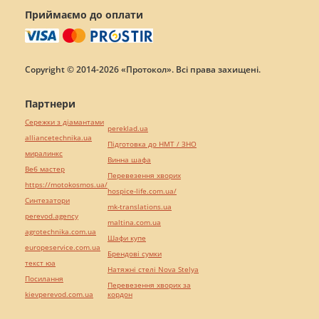
Приймаємо до оплати
Copyright © 2014-2026 «Протокол». Всі права захищені.
Партнери
Сережки з діамантами
pereklad.ua
alliancetechnika.ua
Підготовка до НМТ / ЗНО
миралинкс
Винна шафа
Веб мастер
Перевезення хворих
https://motokosmos.ua/
hospice-life.com.ua/
Синтезатори
mk-translations.ua
perevod.agency
maltina.com.ua
agrotechnika.com.ua
Шафи купе
europeservice.com.ua
Брендові сумки
текст юа
Натяжні стелі Nova Stelya
Посилання
Перевезення хворих за
kievperevod.com.ua
кордон