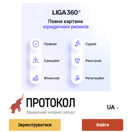
UA
Зареєструватися
Ввійти