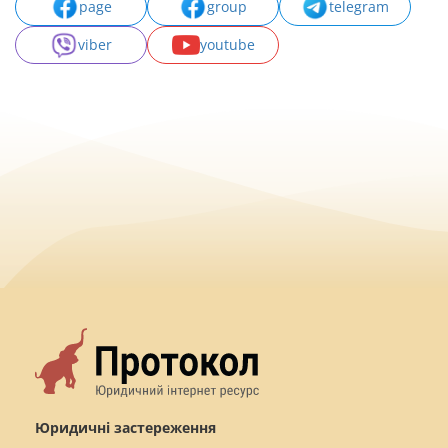
page
group
telegram
viber
youtube
Юридичні застереження