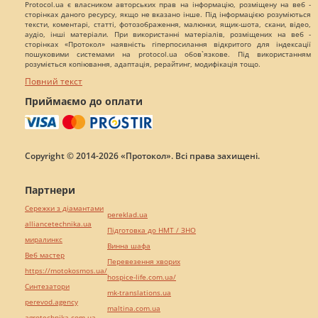
Protocol.ua є власником авторських прав на інформацію, розміщену на веб -
сторінках даного ресурсу, якщо не вказано інше. Під інформацією розуміються
тексти, коментарі, статті, фотозображення, малюнки, ящик-шота, скани, відео,
аудіо, інші матеріали. При використанні матеріалів, розміщених на веб -
сторінках «Протокол» наявність гіперпосилання відкритого для індексації
пошуковими системами на protocol.ua обов`язкове. Під використанням
розуміється копіювання, адаптація, рерайтинг, модифікація тощо.
Повний текст
Приймаємо до оплати
Copyright © 2014-2026 «Протокол». Всі права захищені.
Партнери
Сережки з діамантами
pereklad.ua
alliancetechnika.ua
Підготовка до НМТ / ЗНО
миралинкс
Винна шафа
Веб мастер
Перевезення хворих
https://motokosmos.ua/
hospice-life.com.ua/
Синтезатори
mk-translations.ua
perevod.agency
maltina.com.ua
agrotechnika.com.ua