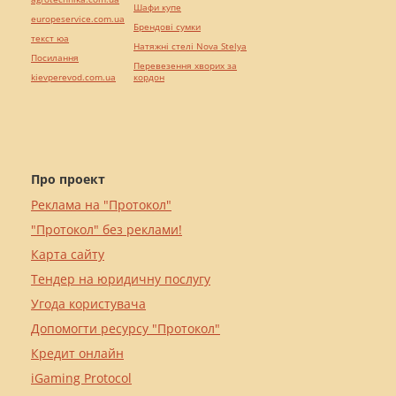
Шафи купе
europeservice.com.ua
Брендові сумки
текст юа
Натяжні стелі Nova Stelya
Посилання
Перевезення хворих за
kievperevod.com.ua
кордон
Про проект
Реклама на "Протокол"
"Протокол" без реклами!
Карта сайту
Тендер на юридичну послугу
Угода користувача
Допомогти ресурсу "Протокол"
Кредит онлайн
iGaming Protocol