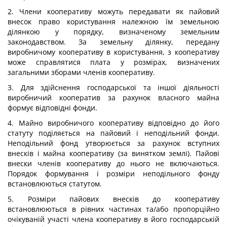
2. Члени кооперативу можуть передавати як пайовий
внесок право користування належною їм земельною
ділянкою у порядку, визначеному земельним
законодавством. За земельну ділянку, передану
виробничому кооперативу в користування, з кооперативу
може справлятися плата у розмірах, визначених
загальними зборами членів кооперативу.
3. Для здійснення господарської та іншої діяльності
виробничий кооператив за рахунок власного майна
формує відповідні фонди.
4. Майно виробничого кооперативу відповідно до його
статуту поділяється на пайовий і неподільний фонди.
Неподільний фонд утворюється за рахунок вступних
внесків і майна кооперативу (за винятком землі). Пайові
внески членів кооперативу до нього не включаються.
Порядок формування і розміри неподільного фонду
встановлюються статутом.
5. Розміри пайових внесків до кооперативу
встановлюються в рівних частинах та/або пропорційно
очікуваній участі члена кооперативу в його господарській