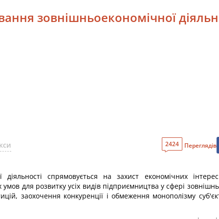
вання зовнішньоекономічної діяльн
2424
кси
Переглядів
діяльності спрямовується на захист економічних інтересі
х умов для розвитку усіх видів підприємництва у сфері зовнішн
стицій, заохочення конкуренції і обмеження монополізму суб'є