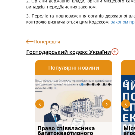
2. Органи державної влади, органи місцевого само
випадків, передбачених законом.
3. Перелік та повноваження органів державної вл
контролю визначаються цим Кодексом,
законом пр
Попередня
Господарський кодекс України
Популярні новини
2026-08-07
2026-08-03
2026-
20
р, але
Право співвласника
ФУНДАМЕНТАЛЬНА
Якщо с
Міс
илася: як
багатоквартирного
ПРОБЛЕМА «СУДОВОЇ
відшк
агр