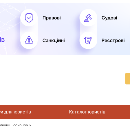
си для юристів
Каталог юристів
овнішньоекономіч...