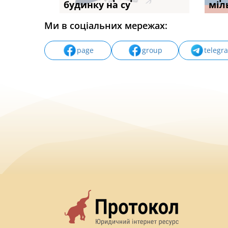
будинку на су
ПРАКТИКИ», АБО ПР
наявні
міл
Ми в соціальних мережах:
page
group
telegr