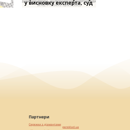
коштів: що
підставою: нов
і не втр
у висновку експерта, суд
частини за ігн
Кримінального
возможно
вказане ма
Партнери
Сережки з діамантами
pereklad.ua