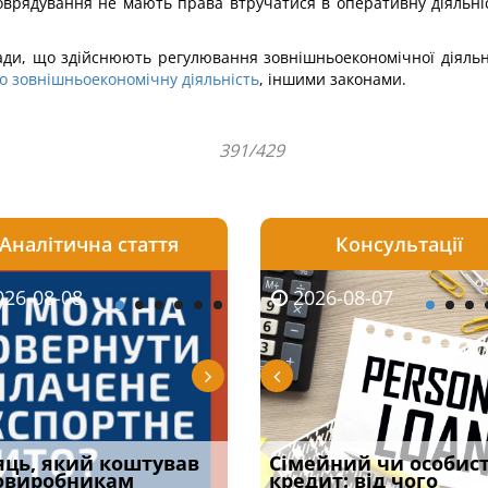
врядування не мають права втручатися в оперативну діяльніст
ади, що здійснюють регулювання зовнішньоекономічної діяльн
о зовнішньоекономічну діяльність
, іншими законами.
391/429
Аналітична стаття
Консультації
08-06
26-08-08
2026-08-05
2026-08-06
2026-08-07
2026-08-07
2026-07-30
уд встановив для
яць, який коштував
Чи потрібна ФОП
Документи, на яких не
Огляд практики ВС від
Сімейний чи особис
Восьмий ААС фак
одування шкоди
овиробникам
печатка у 2026 році:
проставляється
Ростислава Кравця, що
кредит: від чого
підтвердив, що 