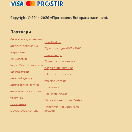
Copyright © 2014-2026 «Протокол». Всі права захищені.
Партнери
Сережки з діамантами
pereklad.ua
alliancetechnika.ua
Підготовка до НМТ / ЗНО
миралинкс
Винна шафа
Веб мастер
Перевезення хворих
https://motokosmos.ua/
hospice-life.com.ua/
Синтезатори
mk-translations.ua
perevod.agency
maltina.com.ua
agrotechnika.com.ua
Шафи купе
europeservice.com.ua
Брендові сумки
текст юа
Натяжні стелі Nova Stelya
Посилання
Перевезення хворих за
kievperevod.com.ua
кордон