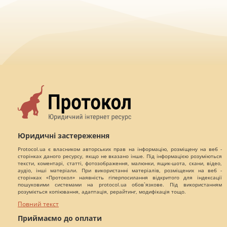
Юридичні застереження
Protocol.ua є власником авторських прав на інформацію, розміщену на веб -
сторінках даного ресурсу, якщо не вказано інше. Під інформацією розуміються
тексти, коментарі, статті, фотозображення, малюнки, ящик-шота, скани, відео,
аудіо, інші матеріали. При використанні матеріалів, розміщених на веб -
сторінках «Протокол» наявність гіперпосилання відкритого для індексації
пошуковими системами на protocol.ua обов`язкове. Під використанням
розуміється копіювання, адаптація, рерайтинг, модифікація тощо.
Повний текст
Приймаємо до оплати