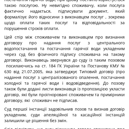
такою послугою. Ну невигідно споживачу, коли послуга
фактично надається, підписувати документ, який
формалізує його відносини з виконавцем послуг , зокрема
щодо оплати таких послуг та відповідальності за
порушення строків оплати.
Цей спір між споживачем та виконавцем про визнання
договору про надання послуг з центрального
водопостачання та постачання гарячої води укладеним
через суд без фізичного підпису споживача на такому
договорі. Виконавець звернувся до суду із таким позовом
посилаючись на ст. 184 ГК України та Постанову КМУ №
630 від 21.07.2005, яка затверджує Типовий договір (про
надання послуг з централізованого опалення, постачання
холодної та гарячої води і водовідведення). До позову
також були додані листи виконавця із пропозицією укласти
договір, які були проігноровані споживачем та примірники
договору, які споживач не підписав.
Суд першої інстанції задовільнив позов та визнав договір
укладеним, суди апеляційної та касаційної інстанцій
залишили це рішення без змін.