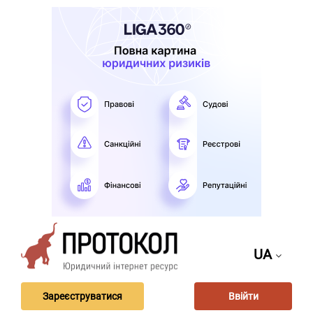
UA
Зареєструватися
Ввійти