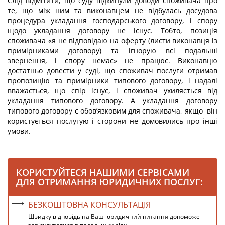
Слід відмітити, що суду відкинули доводи споживача про
те, що між ним та виконавцем не відбулась досудова
процедура укладання господарського договору, і спору
щодо укладання договору не існує. Тобто, позиція
споживача «я не відповідаю на оферту (листи виконавця із
примірниками договору) та ігнорую всі подальші
звернення, і спору немає» не працює. Виконавцю
достатньо довести у суді, що споживач послуги отримав
пропозицію та примірники типового договору, і надалі
вважається, що спір існує, і споживач ухиляється від
укладання типового договору. А укладання договору
типового договору є обов’язковим для споживача, якщо він
користується послугую і сторони не домовились про інші
умови.
КОРИСТУЙТЕСЯ НАШИМИ СЕРВІСАМИ
ДЛЯ ОТРИМАННЯ ЮРИДИЧНИХ ПОСЛУГ:
БЕЗКОШТОВНА КОНСУЛЬТАЦІЯ
Швидку відповідь на Ваш юридичний питання допоможе