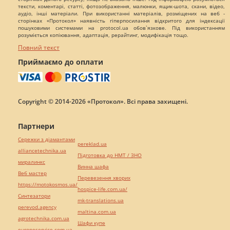
тексти, коментарі, статті, фотозображення, малюнки, ящик-шота, скани, відео,
аудіо, інші матеріали. При використанні матеріалів, розміщених на веб -
сторінках «Протокол» наявність гіперпосилання відкритого для індексації
пошуковими системами на protocol.ua обов`язкове. Під використанням
розуміється копіювання, адаптація, рерайтинг, модифікація тощо.
Повний текст
Приймаємо до оплати
Copyright © 2014-2026 «Протокол». Всі права захищені.
Партнери
Сережки з діамантами
pereklad.ua
alliancetechnika.ua
Підготовка до НМТ / ЗНО
миралинкс
Винна шафа
Веб мастер
Перевезення хворих
https://motokosmos.ua/
hospice-life.com.ua/
Синтезатори
mk-translations.ua
perevod.agency
maltina.com.ua
agrotechnika.com.ua
Шафи купе
europeservice.com.ua