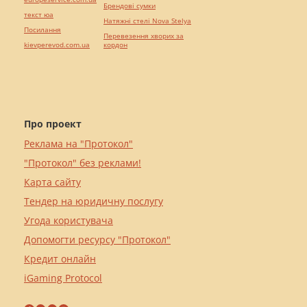
Брендові сумки
текст юа
Натяжні стелі Nova Stelya
Посилання
Перевезення хворих за
kievperevod.com.ua
кордон
Про проект
Реклама на "Протокол"
"Протокол" без реклами!
Карта сайту
Тендер на юридичну послугу
Угода користувача
Допомогти ресурсу "Протокол"
Кредит онлайн
iGaming Protocol