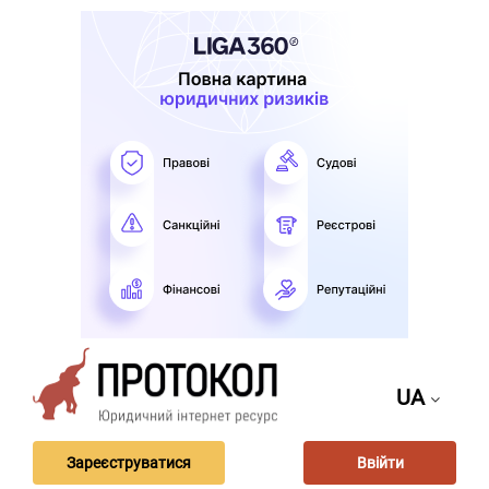
UA
Зареєструватися
Ввійти