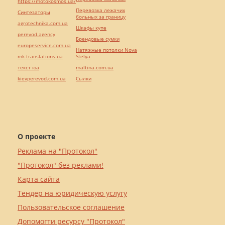
https://motokosmos.ua/
Перевозка лежачих
Синтезаторы
больных за границу
agrotechnika.com.ua
Шкафы купе
perevod.agency
Брендовые сумки
europeservice.com.ua
Натяжные потолки Nova
mk-translations.ua
Stelya
текст юа
maltina.com.ua
kievperevod.com.ua
Cылки
О проекте
Реклама на "Протокол"
"Протокол" без реклами!
Карта сайта
Тендер на юридическую услугу
Пользовательское соглашение
Допомогти ресурсу "Протокол"