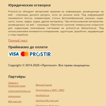
Юридические оговорки
Protocol.ua обладает авторскими правами на информацию, размещенную на
веб - страницах данного ресурса, если не указано иное. Под информацией
понимаются тексты, комментарии, статьи, фотоизображения, рисунки, ящик-
шота, сканы, видео, аудио, другие материалы. При использовании материалов,
размещенных на веб - страницах «Протокол» наличие гиперссылки открытого
для индексации поисковыми системами на protocol.ua обязательна. Под
использованием понимается копирования, адаптация, рерайтинг, модификация
и тому подобное.
Полный текст
Приймаємо до оплати
Copyright © 2014-2026 «Протокол». Все права защищены.
Партнёры
Серьги с
Винный шкаф
бриллиантами
Подготовка к НМТ / ВНО
alliancetechnika.ua
pereklad.ua
миралинкс
hospice-life.com.ua/
Веб мастер
Перевозка больных