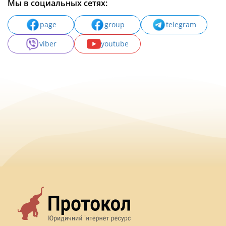
Мы в социальных сетях:
page
group
telegram
viber
youtube