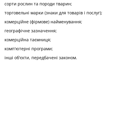
сорти рослин та породи тварин;
торговельні марки (знаки для товарів і послуг);
комерційне (фірмове) найменування;
географічне зазначення;
комерційна таємниця;
комп'ютерні програми;
інші об'єкти, передбачені законом.