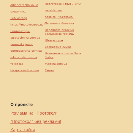
Подготовка к НМТ / ВНО
alliancetechnika.ua
pereklad.ua
миралинкс
hospice-life.com.ua/
Веб мастер
Перевозка больных
https://motokosmos.ua/
Перевозка лежачих
Синтезаторы
больных за границу
agrotechnika.com.ua
Шкафы купе
perevod.agency
Брендовые сумки
europeservice.com.ua
Натяжные потолки Nova
mk-translations.ua
Stelya
текст юа
maltina.com.ua
kievperevod.com.ua
Cылки
О проекте
Реклама на "Протокол"
"Протокол" без реклами!
Карта сайта