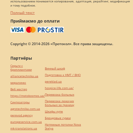
использованием понимается копирования, адаптация, рерайтинг, модификация
и тому подобное.
Полный текст
Приймаємо до оплати
Copyright © 2014-2026 «Протокол». Все права защищены.
Партнёры
Серьги с
Винный шкаф
бриллиантами
Подготовка к НМТ / ВНО
alliancetechnika.ua
pereklad.ua
миралинкс
hospice-life.com.ua/
Веб мастер
Перевозка больных
https://motokosmos.ua/
Перевозка лежачих
Синтезаторы
больных за границу
agrotechnika.com.ua
Шкафы купе
perevod.agency
Брендовые сумки
europeservice.com.ua
Натяжные потолки Nova
mk-translations.ua
Stelya