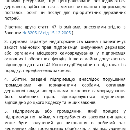
іншими ресурсами, що централізовано розподіляються
державою, здійснюється з метою виконання підприємцем
поставок, робіт чи послуг для пріоритетних державних
потреб.
{Частина друга статті 47 із змінами, внесеними згідно із
Законом
№ 3205-IV від 15.12.2005
}
3. Держава гарантує недоторканність майна і забезпечує
захист майнових прав підприємця. Вилучення державою
або органами місцевого самоврядування у підприємця
основних і оборотних фондів, іншого майна допускається
відповідно до статті 41 Конституції України на підставах і в
порядку, передбачених законом.
4. Збитки, завдані підприємцю внаслідок порушення
громадянами чи юридичними особами, органами
державної влади чи органами місцевого самоврядування
його майнових прав, відшкодовуються підприємцю
відповідно до цього Кодексу та інших законів.
5. Підприємець або громадянин, який працює у
підприємця по найму, у передбачених законом випадках
може бути залучений до виконання в робочий час
державних або громадських обов'язків, з відшкодуванням