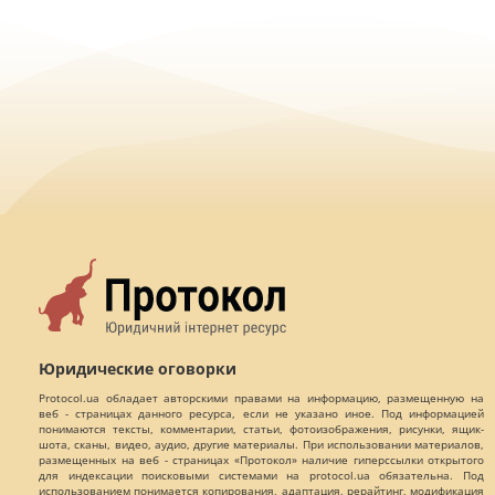
Юридические оговорки
Protocol.ua обладает авторскими правами на информацию, размещенную на
веб - страницах данного ресурса, если не указано иное. Под информацией
понимаются тексты, комментарии, статьи, фотоизображения, рисунки, ящик-
шота, сканы, видео, аудио, другие материалы. При использовании материалов,
размещенных на веб - страницах «Протокол» наличие гиперссылки открытого
для индексации поисковыми системами на protocol.ua обязательна. Под
использованием понимается копирования, адаптация, рерайтинг, модификация