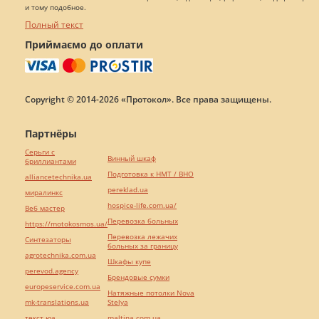
и тому подобное.
Полный текст
Приймаємо до оплати
Copyright © 2014-2026 «Протокол». Все права защищены.
Партнёры
Серьги с
Винный шкаф
бриллиантами
Подготовка к НМТ / ВНО
alliancetechnika.ua
pereklad.ua
миралинкс
hospice-life.com.ua/
Веб мастер
Перевозка больных
https://motokosmos.ua/
Перевозка лежачих
Синтезаторы
больных за границу
agrotechnika.com.ua
Шкафы купе
perevod.agency
Брендовые сумки
europeservice.com.ua
Натяжные потолки Nova
mk-translations.ua
Stelya
текст юа
maltina.com.ua