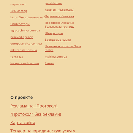
pereklad.ua
миралинкс
hospice-life.com.ua/
Веб мастер
Перевозка больных
https://motokosmos.ua/
Перевозка лежачих
Синтезаторы
больных за границу
agrotechnika.com.ua
Шкафы купе
perevod.agency
Брендовые сумки
europeservice.com.ua
Натяжные потолки Nova
mk-translations.ua
Stelya
текст юа
maltina.com.ua
kievperevod.com.ua
Cылки
О проекте
Реклама на "Протокол"
"Протокол" без реклами!
Карта сайта
Тендер на юридическую услугу