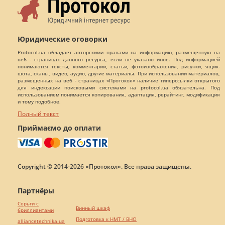
Юридические оговорки
Protocol.ua обладает авторскими правами на информацию, размещенную на
веб - страницах данного ресурса, если не указано иное. Под информацией
понимаются тексты, комментарии, статьи, фотоизображения, рисунки, ящик-
шота, сканы, видео, аудио, другие материалы. При использовании материалов,
размещенных на веб - страницах «Протокол» наличие гиперссылки открытого
для индексации поисковыми системами на protocol.ua обязательна. Под
использованием понимается копирования, адаптация, рерайтинг, модификация
и тому подобное.
Полный текст
Приймаємо до оплати
Copyright © 2014-2026 «Протокол». Все права защищены.
Партнёры
Серьги с
Винный шкаф
бриллиантами
Подготовка к НМТ / ВНО
alliancetechnika.ua