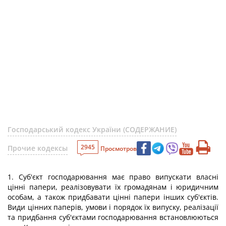
Господарський кодекс України (СОДЕРЖАНИЕ)
2945
Прочие кодексы
Просмотров
1. Суб'єкт господарювання має право випускати власні
цінні папери, реалізовувати їх громадянам і юридичним
особам, а також придбавати цінні папери інших суб'єктів.
Види цінних паперів, умови і порядок їх випуску, реалізації
та придбання суб'єктами господарювання встановлюються