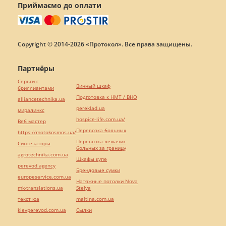
Приймаємо до оплати
Copyright © 2014-2026 «Протокол». Все права защищены.
Партнёры
Серьги с
Винный шкаф
бриллиантами
Подготовка к НМТ / ВНО
alliancetechnika.ua
pereklad.ua
миралинкс
hospice-life.com.ua/
Веб мастер
Перевозка больных
https://motokosmos.ua/
Перевозка лежачих
Синтезаторы
больных за границу
agrotechnika.com.ua
Шкафы купе
perevod.agency
Брендовые сумки
europeservice.com.ua
Натяжные потолки Nova
mk-translations.ua
Stelya
текст юа
maltina.com.ua
kievperevod.com.ua
Cылки