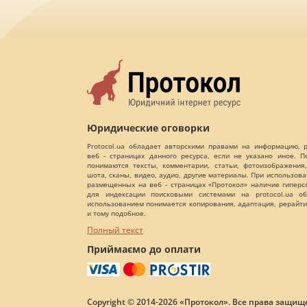
Юридические оговорки
Protocol.ua обладает авторскими правами на информацию,
веб - страницах данного ресурса, если не указано иное. 
понимаются тексты, комментарии, статьи, фотоизображения,
шота, сканы, видео, аудио, другие материалы. При использов
размещенных на веб - страницах «Протокол» наличие гиперс
для индексации поисковыми системами на protocol.ua об
использованием понимается копирования, адаптация, рерайти
и тому подобное.
Полный текст
Приймаємо до оплати
Copyright © 2014-2026 «Протокол». Все права защищ