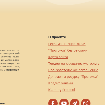
О проекте
Реклама на "Протокол"
"Протокол" без реклами!
 размещенную на
Под информацией
Карта сайта
 рисунки, ящик-
ании материалов,
Тендер на юридическую услугу
сылки открытого
язательна. Под
Пользовательское соглашение
нг, модификация
Допомогти ресурсу "Протокол"
Кредит онлайн
iGaming Protocol
ены.