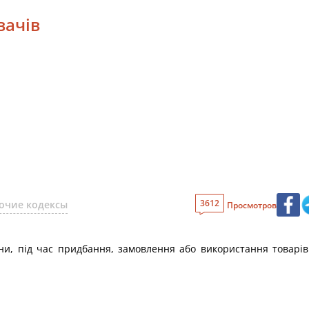
вачів
3612
очие кодексы
Просмотров
їни, під час придбання, замовлення або використання товарів 