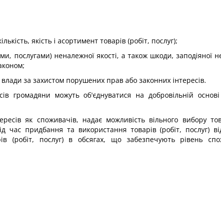
ькість, якість і асортимент товарів (робіт, послуг);
ми, послугами) неналежної якості, а також шкоди, заподіяної
аконом;
 влади за захистом порушених прав або законних інтересів.
ів громадяни можуть об'єднуватися на добровільній основі 
ресів як споживачів, надає можливість вільного вибору товарі
д час придбання та використання товарів (робіт, послуг) ві
 (робіт, послуг) в обсягах, що забезпечують рівень спо