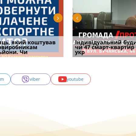
уд встановив для
яць, який коштував
Штраф ТЦК при зміні
Документи, на яких не
Огляд практики ВС від
Індивідуальний буд
Восьмий ААС фак
одування шкоди
овиробникам
місця проживання:
проставляється
Ростислава Кравця, що
чи 47 смарт-квартир
підтвердив, що 
с
ьйони. Чи
розбір судов
апостиль: пер
опублі
укр
може скас
am
viber
youtube