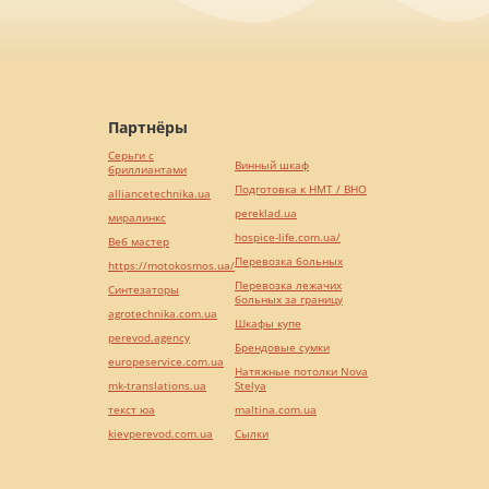
Партнёры
Серьги с
Винный шкаф
бриллиантами
Подготовка к НМТ / ВНО
alliancetechnika.ua
pereklad.ua
миралинкс
hospice-life.com.ua/
Веб мастер
Перевозка больных
https://motokosmos.ua/
Перевозка лежачих
Синтезаторы
больных за границу
agrotechnika.com.ua
Шкафы купе
perevod.agency
Брендовые сумки
europeservice.com.ua
Натяжные потолки Nova
mk-translations.ua
Stelya
текст юа
maltina.com.ua
kievperevod.com.ua
Cылки