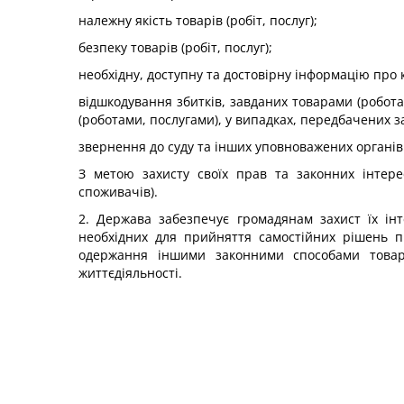
належну якість товарів (робіт, послуг);
безпеку товарів (робіт, послуг);
необхідну, доступну та достовірну інформацію про кіл
відшкодування збитків, завданих товарами (робота
(роботами, послугами), у випадках, передбачених з
звернення до суду та інших уповноважених органів
З метою захисту своїх прав та законних інтерес
споживачів).
2. Держава забезпечує громадянам захист їх інте
необхідних для прийняття самостійних рішень пі
одержання іншими законними способами товарів
життєдіяльності.