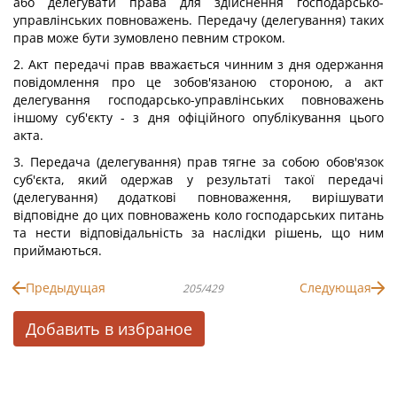
або делегувати права для здійснення господарсько-
управлінських повноважень. Передачу (делегування) таких
прав може бути зумовлено певним строком.
2. Акт передачі прав вважається чинним з дня одержання
повідомлення про це зобов'язаною стороною, а акт
делегування господарсько-управлінських повноважень
іншому суб'єкту - з дня офіційного опублікування цього
акта.
3. Передача (делегування) прав тягне за собою обов'язок
суб'єкта, який одержав у результаті такої передачі
(делегування) додаткові повноваження, вирішувати
відповідне до цих повноважень коло господарських питань
та нести відповідальність за наслідки рішень, що ним
приймаються.
Предыдущая
Следующая
205/429
Добавить в избраное