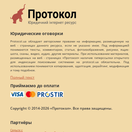
Юридические оговорки
Protocol.ua обладает авторскими правами на информацию, размещенную на
веб - страницах данного ресурса, если не указано иное. Под информацией
понимаются тексты, комментарии, статьи, фотоизображения, рисунки, ящик-
шота, сканы, видео, аудио, другие материалы. При использовании материалов,
размещенных на веб - страницах «Протокол» наличие гиперссылки открытого
для индексации поисковыми системами на protocol.ua обязательна. Под
использованием понимается копирования, адаптация, рерайтинг, модификация
и тому подобное.
Полный текст
Приймаємо до оплати
Copyright © 2014-2026 «Протокол». Все права защищены.
Партнёры
Серьги с