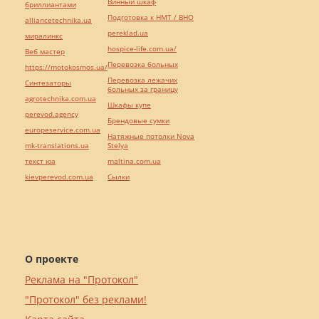
Винный шкаф
бриллиантами
Подготовка к НМТ / ВНО
alliancetechnika.ua
pereklad.ua
миралинкс
hospice-life.com.ua/
Веб мастер
Перевозка больных
https://motokosmos.ua/
Перевозка лежачих
Синтезаторы
больных за границу
agrotechnika.com.ua
Шкафы купе
perevod.agency
Брендовые сумки
europeservice.com.ua
Натяжные потолки Nova
mk-translations.ua
Stelya
текст юа
maltina.com.ua
kievperevod.com.ua
Cылки
О проекте
Реклама на "Протокол"
"Протокол" без реклами!