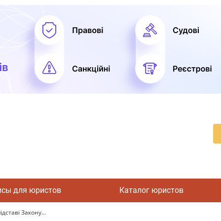
исы для юристов
Каталог юристов
дставі Закону...