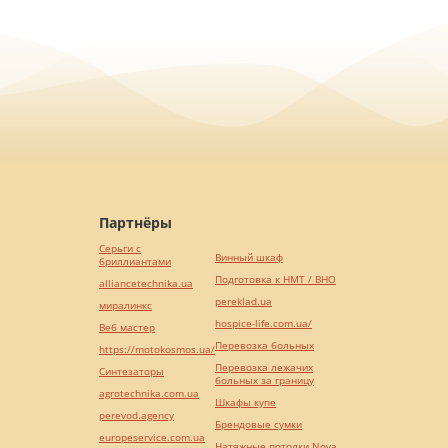
Партнёры
Серьги с
Винный шкаф
бриллиантами
Подготовка к НМТ / ВНО
alliancetechnika.ua
pereklad.ua
миралинкс
hospice-life.com.ua/
Веб мастер
Перевозка больных
https://motokosmos.ua/
Перевозка лежачих
Синтезаторы
больных за границу
agrotechnika.com.ua
Шкафы купе
perevod.agency
Брендовые сумки
europeservice.com.ua
Натяжные потолки Nova