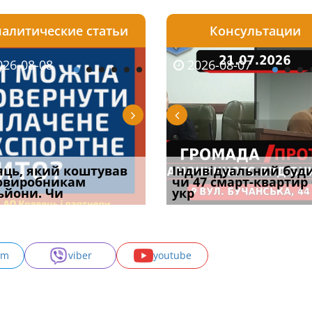
алитические статьи
Консультации
08-06
26-08-08
2026-05-25
2026-08-06
2026-08-07
2026-08-07
2026-07-30
уд встановив для
яць, який коштував
Штраф ТЦК при зміні
Документи, на яких не
Огляд практики ВС від
Індивідуальний буд
Восьмий ААС фак
одування шкоди
овиробникам
місця проживання:
проставляється
Ростислава Кравця, що
чи 47 смарт-квартир
підтвердив, що 
с
ьйони. Чи
розбір судов
апостиль: пер
опублі
укр
може скас
am
viber
youtube