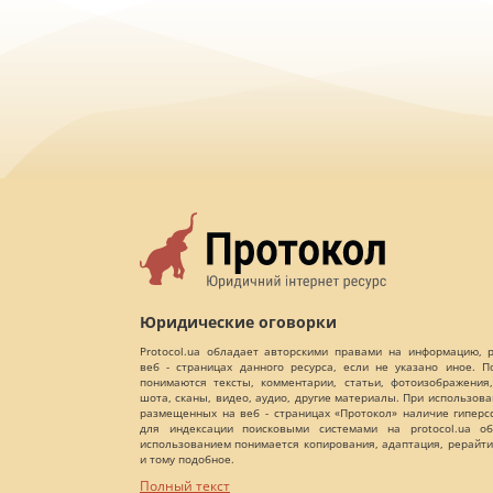
Юридические оговорки
Protocol.ua обладает авторскими правами на информацию,
веб - страницах данного ресурса, если не указано иное. 
понимаются тексты, комментарии, статьи, фотоизображения,
шота, сканы, видео, аудио, другие материалы. При использов
размещенных на веб - страницах «Протокол» наличие гиперс
для индексации поисковыми системами на protocol.ua об
использованием понимается копирования, адаптация, рерайти
и тому подобное.
Полный текст