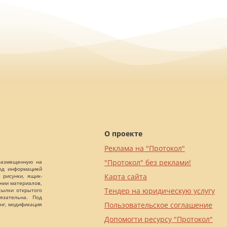
О проекте
Реклама на "Протокол"
"Протокол" без реклами!
 размещенную на
Под информацией
Карта сайта
 рисунки, ящик-
ании материалов,
Тендер на юридическую услугу
сылки открытого
язательна. Под
Пользовательское соглашение
нг, модификация
Допомогти ресурсу "Протокол"