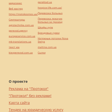
pereklad.ua
миралинкс
hospice-life.com.ua/
Веб мастер
Перевозка больных
https://motokosmos.ua/
Перевозка лежачих
Синтезаторы
больных за границу
agrotechnika.com.ua
Шкафы купе
perevod.agency
Брендовые сумки
europeservice.com.ua
Натяжные потолки Nova
mk-translations.ua
Stelya
текст юа
maltina.com.ua
kievperevod.com.ua
Cылки
О проекте
Реклама на "Протокол"
"Протокол" без реклами!
Карта сайта
Тендер на юридическую услугу