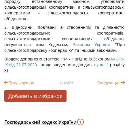
порядку, встановленому законом, утворювати
сільськогосподарські кооперативи, а сільськогосподарські
кооперативи - сільськогосподарські кооперативні
об’єднання.
2. Відносини, пов’язані із створенням та діяльністю
сільськогосподарських кооперативів,
сільськогосподарських кооперативних об’єднань,
регулюються цим Кодексом,
Законом України
"Про
сільськогосподарську кооперацію" та іншими законами.
{Кодекс доповнено статтею 114 - 1 згідно із Законом
№ 819-
IX від 21.07.2020
- щодо введення в дію див.
пункт 1
розділу
X}
Предыдущая
Следующая
124/429
Добавить в избраное
Господарський кодекс України