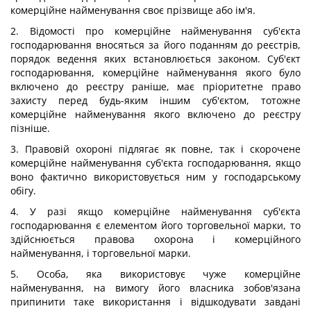
комерційне найменування своє прізвище або ім'я.
2. Відомості про комерційне найменування суб'єкта
господарювання вносяться за його поданням до реєстрів,
порядок ведення яких встановлюється законом. Суб'єкт
господарювання, комерційне найменування якого було
включено до реєстру раніше, має пріоритетне право
захисту перед будь-яким іншим суб'єктом, тотожне
комерційне найменування якого включено до реєстру
пізніше.
3. Правовій охороні підлягає як повне, так і скорочене
комерційне найменування суб'єкта господарювання, якщо
воно фактично використовується ним у господарському
обігу.
4. У разі якщо комерційне найменування суб'єкта
господарювання є елементом його торговельної марки, то
здійснюється правова охорона і комерційного
найменування, і торговельної марки.
5. Особа, яка використовує чуже комерційне
найменування, на вимогу його власника зобов'язана
припинити таке використання і відшкодувати завдані