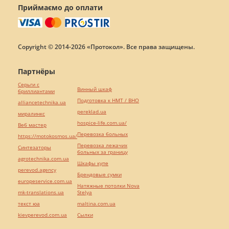
Приймаємо до оплати
Copyright © 2014-2026 «Протокол». Все права защищены.
Партнёры
Серьги с
Винный шкаф
бриллиантами
Подготовка к НМТ / ВНО
alliancetechnika.ua
pereklad.ua
миралинкс
hospice-life.com.ua/
Веб мастер
Перевозка больных
https://motokosmos.ua/
Перевозка лежачих
Синтезаторы
больных за границу
agrotechnika.com.ua
Шкафы купе
perevod.agency
Брендовые сумки
europeservice.com.ua
Натяжные потолки Nova
mk-translations.ua
Stelya
текст юа
maltina.com.ua
kievperevod.com.ua
Cылки