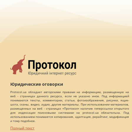
Юридические оговорки
Protocol.ua обладает авторскими правами на информацию, размещенную на
веб - страницах данного ресурса, если не указано иное. Под информацией
понимаются тексты, комментарии, статьи, фотоизображения, рисунки, ящик-
шота, сканы, видео, аудио, другие материалы. При использовании материалов,
размещенных на веб - страницах «Протокол» наличие гиперссылки открытого
для индексации поисковыми системами на protocol.ua обязательна. Под
использованием понимается копирования, адаптация, рерайтинг, модификация
и тому подобное.
Полный текст