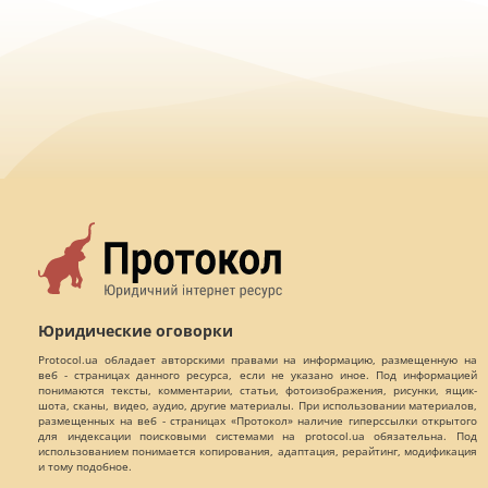
Юридические оговорки
Protocol.ua обладает авторскими правами на информацию, размещенную на
веб - страницах данного ресурса, если не указано иное. Под информацией
понимаются тексты, комментарии, статьи, фотоизображения, рисунки, ящик-
шота, сканы, видео, аудио, другие материалы. При использовании материалов,
размещенных на веб - страницах «Протокол» наличие гиперссылки открытого
для индексации поисковыми системами на protocol.ua обязательна. Под
использованием понимается копирования, адаптация, рерайтинг, модификация
и тому подобное.