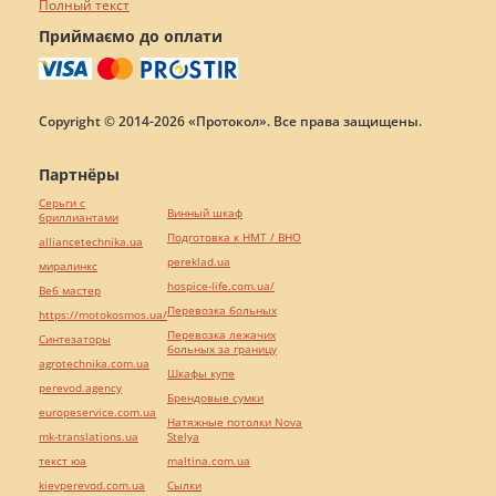
Полный текст
Приймаємо до оплати
Copyright © 2014-2026 «Протокол». Все права защищены.
Партнёры
Серьги с
Винный шкаф
бриллиантами
Подготовка к НМТ / ВНО
alliancetechnika.ua
pereklad.ua
миралинкс
hospice-life.com.ua/
Веб мастер
Перевозка больных
https://motokosmos.ua/
Перевозка лежачих
Синтезаторы
больных за границу
agrotechnika.com.ua
Шкафы купе
perevod.agency
Брендовые сумки
europeservice.com.ua
Натяжные потолки Nova
mk-translations.ua
Stelya
текст юа
maltina.com.ua
kievperevod.com.ua
Cылки