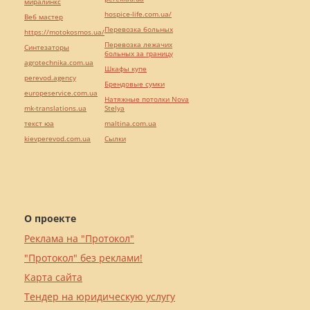
миралинкс
hospice-life.com.ua/
Веб мастер
Перевозка больных
https://motokosmos.ua/
Перевозка лежачих
Синтезаторы
больных за границу
agrotechnika.com.ua
Шкафы купе
perevod.agency
Брендовые сумки
europeservice.com.ua
Натяжные потолки Nova
mk-translations.ua
Stelya
текст юа
maltina.com.ua
kievperevod.com.ua
Cылки
О проекте
Реклама на "Протокол"
"Протокол" без реклами!
Карта сайта
Тендер на юридическую услугу