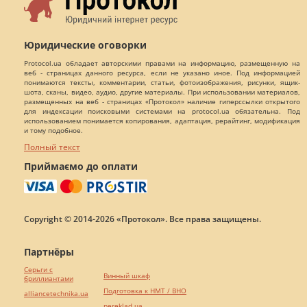
Юридические оговорки
Protocol.ua обладает авторскими правами на информацию, размещенную на
веб - страницах данного ресурса, если не указано иное. Под информацией
понимаются тексты, комментарии, статьи, фотоизображения, рисунки, ящик-
шота, сканы, видео, аудио, другие материалы. При использовании материалов,
размещенных на веб - страницах «Протокол» наличие гиперссылки открытого
для индексации поисковыми системами на protocol.ua обязательна. Под
использованием понимается копирования, адаптация, рерайтинг, модификация
и тому подобное.
Полный текст
Приймаємо до оплати
Copyright © 2014-2026 «Протокол». Все права защищены.
Партнёры
Серьги с
Винный шкаф
бриллиантами
Подготовка к НМТ / ВНО
alliancetechnika.ua
pereklad.ua