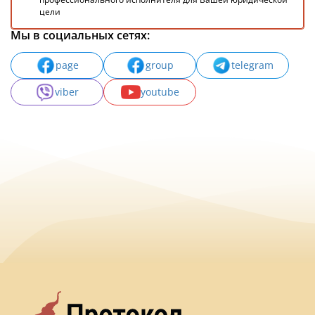
цели
Мы в социальных сетях:
page
group
telegram
viber
youtube