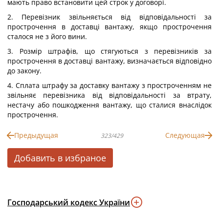
мають право встановити цей строк у договорі.
2. Перевізник звільняється від відповідальності за
прострочення в доставці вантажу, якщо прострочення
сталося не з його вини.
3. Розмір штрафів, що стягуються з перевізників за
прострочення в доставці вантажу, визначається відповідно
до закону.
4. Сплата штрафу за доставку вантажу з простроченням не
звільняє перевізника від відповідальності за втрату,
нестачу або пошкодження вантажу, що сталися внаслідок
прострочення.
Предыдущая
Следующая
323/429
Добавить в избраное
Господарський кодекс України