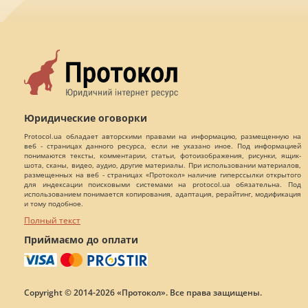
Юридические оговорки
Protocol.ua обладает авторскими правами на информацию, размещенную на
веб - страницах данного ресурса, если не указано иное. Под информацией
понимаются тексты, комментарии, статьи, фотоизображения, рисунки, ящик-
шота, сканы, видео, аудио, другие материалы. При использовании материалов,
размещенных на веб - страницах «Протокол» наличие гиперссылки открытого
для индексации поисковыми системами на protocol.ua обязательна. Под
использованием понимается копирования, адаптация, рерайтинг, модификация
и тому подобное.
Полный текст
Приймаємо до оплати
Copyright © 2014-2026 «Протокол». Все права защищены.