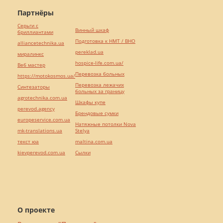
Партнёры
Серьги с
Винный шкаф
бриллиантами
Подготовка к НМТ / ВНО
alliancetechnika.ua
pereklad.ua
миралинкс
hospice-life.com.ua/
Веб мастер
Перевозка больных
https://motokosmos.ua/
Перевозка лежачих
Синтезаторы
больных за границу
agrotechnika.com.ua
Шкафы купе
perevod.agency
Брендовые сумки
europeservice.com.ua
Натяжные потолки Nova
mk-translations.ua
Stelya
текст юа
maltina.com.ua
kievperevod.com.ua
Cылки
О проекте