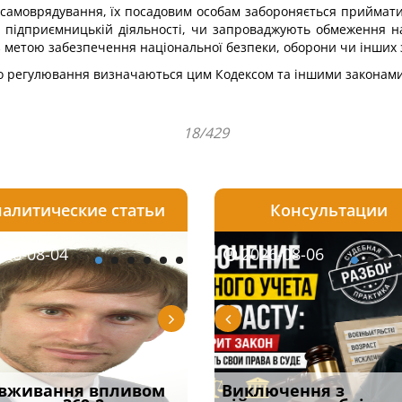
самоврядування, їх посадовим особам забороняється приймати 
 підприємницькій діяльності, чи запроваджують обмеження на
з метою забезпечення національної безпеки, оборони чи інших з
го регулювання визначаються цим Кодексом та іншими законами
18/429
алитические статьи
Консультации
08-05
26-08-04
2026-07-27
2026-08-05
2026-08-04
2026-08-06
2026-07-30
ірним і
вживання впливом
Бронирование отменят с
Чоловік помер, але
Переоформлення
Виключення з
Восьмий ААС фак