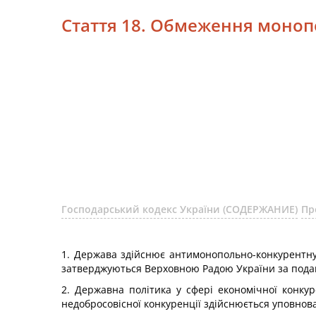
Стаття 18. Обмеження монопо
Господарський кодекс України (СОДЕРЖАНИЕ)
Пр
1. Держава здійснює антимонопольно-конкурентну
затверджуються Верховною Радою України за подан
2. Державна політика у сфері економічної конкур
недобросовісної конкуренції здійснюється уповно