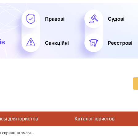
исы для юристов
Каталог юристов
 сприяння змага...