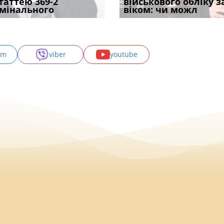
ивним способом
статтею 369-2
1 сентября? Что на
позика залишилася: як
відстрочки за іншою
військового обліку з
підтвердив, що 
у речових
мінального
самом де
фраза «на
підставою: нов
віком: чи можл
може скас
am
viber
youtube