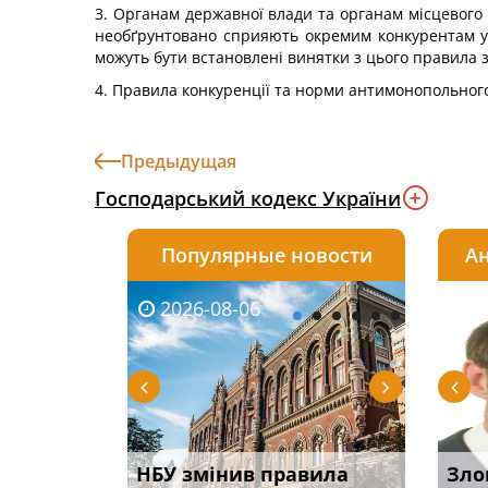
3. Органам державної влади та органам місцевого 
необґрунтовано сприяють окремим конкурентам у
можуть бути встановлені винятки з цього правила 
4. Правила конкуренції та норми антимонопольно
Предыдущая
Господарський кодекс України
Популярные новости
Ан
2026-08-06
2026-08-03
2026-
20
 імені та
НБУ змінив правила
Водії можуть отримати
Правом
Зло