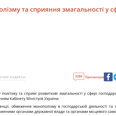
лізму та сприяння змагальності у 
3280
очие кодексы
Просмотров
 політику та сприяє розвиткові змагальності у сфері господа
ням Кабінету Міністрів України.
енції, обмеження монополізму в господарській діяльності та з
важеними органами державної влади та органами місцевого сам