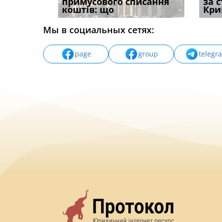
ваного до
примусового списання
компенсацію за
ефект
за 
коштів: що
незаконні дії
захист
Кри
Мы в социальных сетях:
page
group
telegr