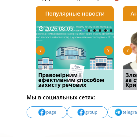
Популярные новости
Ан
2026-08-05
2026-08-03
2026-
20
овації: 7
Правомірним і
Водії можуть отримати
Суд ош
Зло
н, які
ефективним способом
компенсацію за
команд
за 
захисту речових
незаконні дії
частин
Кри
Мы в социальных сетях:
page
group
telegr