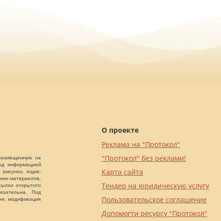
О проекте
Реклама на "Протокол"
"Протокол" без реклами!
 размещенную на
Под информацией
Карта сайта
 рисунки, ящик-
ании материалов,
Тендер на юридическую услугу
сылки открытого
язательна. Под
Пользовательское соглашение
нг, модификация
Допомогти ресурсу "Протокол"