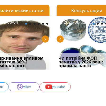
алитические статьи
Консультации
08-05
26-08-04
2026-07-23
2026-08-05
2026-08-04
2026-08-05
2026-07-30
трафував
вживання впливом
Скорочення під час
Чоловік помер, але
Переоформлення
Чи потрібна ФОП
При зарахуванні в
ира військової
статтею 369-2
воєнного стану: як діяти
позика залишилася: як
відстрочки за іншою
печатка у 2026 році:
покарання днів
и за ігн
мінального
робото
фраза «на
підставою: нов
правила засто
тримання пі
am
viber
youtube