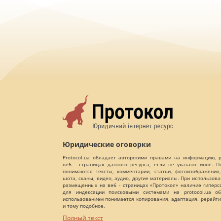
Юридические оговорки
Protocol.ua обладает авторскими правами на информацию,
веб - страницах данного ресурса, если не указано иное. 
понимаются тексты, комментарии, статьи, фотоизображения,
шота, сканы, видео, аудио, другие материалы. При использов
размещенных на веб - страницах «Протокол» наличие гиперс
для индексации поисковыми системами на protocol.ua об
использованием понимается копирования, адаптация, рерайти
и тому подобное.
Полный текст