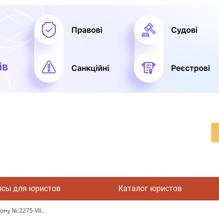
исы для юристов
Каталог юристов
ну № 2275-VII...