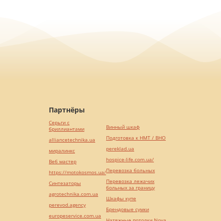
Партнёры
Серьги с
Винный шкаф
бриллиантами
Подготовка к НМТ / ВНО
alliancetechnika.ua
pereklad.ua
миралинкс
hospice-life.com.ua/
Веб мастер
Перевозка больных
https://motokosmos.ua/
Перевозка лежачих
Синтезаторы
больных за границу
agrotechnika.com.ua
Шкафы купе
perevod.agency
Брендовые сумки
europeservice.com.ua
Натяжные потолки Nova