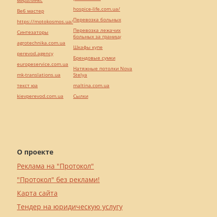
миралинкс
hospice-life.com.ua/
Веб мастер
Перевозка больных
https://motokosmos.ua/
Перевозка лежачих
Синтезаторы
больных за границу
agrotechnika.com.ua
Шкафы купе
perevod.agency
Брендовые сумки
europeservice.com.ua
Натяжные потолки Nova
mk-translations.ua
Stelya
текст юа
maltina.com.ua
kievperevod.com.ua
Cылки
О проекте
Реклама на "Протокол"
"Протокол" без реклами!
Карта сайта
Тендер на юридическую услугу