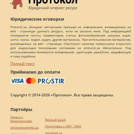
Юридические оговорки
Protocol.ua обладает авторскими правами на информацию, размещенную на
веб - страницах данного ресурса, если не указано иное. Под информацией
понимаются тексты, комментарии, статьи, фотоизображения, рисунки, ящик-
шота, сканы, видео, аудио, другие материалы. При использовании материалов,
размещенных на веб - страницах «Протокол» наличие гиперссылки открытого
для индексации поисковыми системами на protocol.ua обязательна. Под
использованием понимается копирования, адаптация, рерайтинг, модификация
и тому подобное.
Полный текст
Приймаємо до оплати
Copyright © 2014-2026 «Протокол». Все права защищены.
Партнёры
Серьги с
Винный шкаф
бриллиантами
Подготовка к НМТ / ВНО
alliancetechnika.ua
pereklad.ua