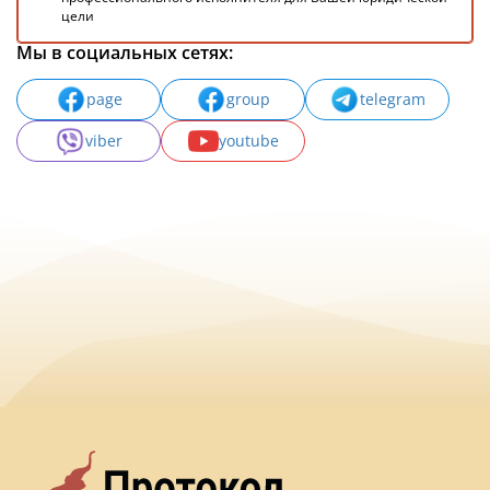
цели
Мы в социальных сетях:
page
group
telegram
viber
youtube