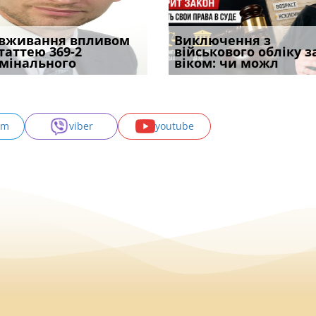
уд встановив для
вживання впливом
Особливості захисту у
Чоловік помер, але
Переоформлення
Виключення з
Восьмий ААС фак
одування шкоди
статтею 369-2
кримінальному
позика залишилася: як
відстрочки за іншою
військового обліку з
підтвердив, що 
с
мінального
провадженні: я
фраза «на
підставою: нов
віком: чи можл
може скас
am
viber
youtube