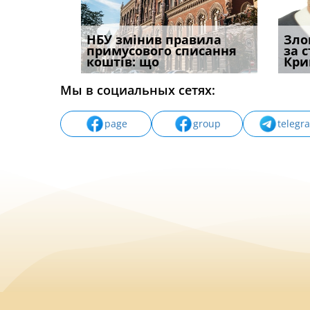
к підстава
НБУ змінив правила
Водії можуть отримати
Якщо с
Зло
ня:
примусового списання
компенсацію за
відшк
за 
коштів: що
незаконні дії
наявні
Кри
Мы в социальных сетях:
page
group
telegr