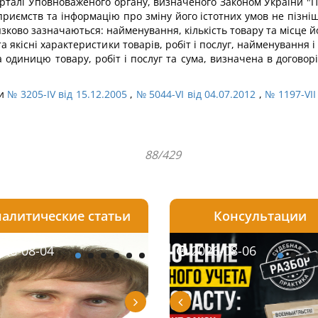
рталі Уповноваженого органу, визначеного Законом України "Про
дприємств та інформацію про зміну його істотних умов не пізні
’язково зазначаються: найменування, кількість товару та місце йо
 та якісні характеристики товарів, робіт і послуг, найменуванн
за одиницю товару, робіт і послуг та сума, визначена в договорі
ми
№ 3205-IV від 15.12.2005
,
№ 5044-VI від 04.07.2012
,
№ 1197-VII
88/429
алитические статьи
Консультации
08-06
26-08-04
2026-08-05
2026-08-05
2026-08-04
2026-08-06
2026-07-30