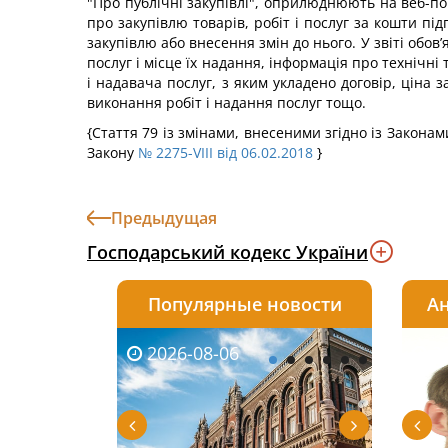
"Про публічні закупівлі", оприлюднюють на веб-по
про закупівлю товарів, робіт і послуг за кошти пі
закупівлю або внесення змін до нього. У звіті обов
послуг і місце їх надання, інформація про технічні
і надавача послуг, з яким укладено договір, ціна 
виконання робіт і надання послуг тощо.
{Стаття 79 із змінами, внесеними згідно із Закона
Закону
№ 2275-VIII від 06.02.2018
}
Предыдущая
Господарський кодекс України
Популярные новости
Ан
2026-08-06
2026-08-03
2026-
20