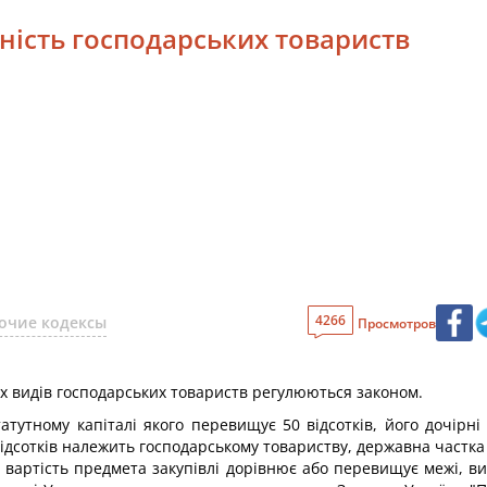
ьність господарських товариств
4266
очие кодексы
Просмотров
их видів господарських товариств регулюються законом.
атутному капіталі якого перевищує 50 відсотків, його дочірні
 відсотків належить господарському товариству, державна частка 
о вартість предмета закупівлі дорівнює або перевищує межі, в