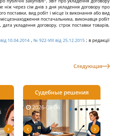
 публічні закупівлі", звіт про укладення договору
ше ніж через сім днів з дня укладення договору про
го поставки, вид робіт і місце їх виконання або вид
я і місцезнаходження постачальника, виконавця робіт
, дата укладення договору, строк поставки товарів,
 від 10.04.2014
,
№ 922-VIII від 25.12.2015
; в редакції
Следующая
Судебные решения
2026-08-05
2026-08-03
2026-08-06
2026-08-06
2026-08-05
2026-08-03
2026-08-06
2026-08-0