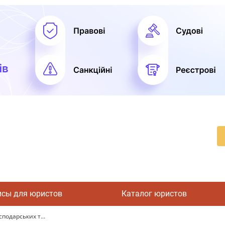
исы для юристов
Каталог юристов
сподарських т...