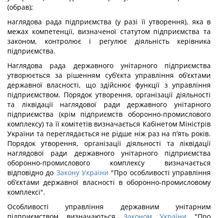
(обрав);
наглядова рада підприємства (у разі її утворення), яка в
межах компетенції, визначеної статутом підприємства та
законом, контролює і регулює діяльність керівника
підприємства.
Наглядова рада державного унітарного підприємства
утворюється за рішенням суб’єкта управління об’єктами
державної власності, що здійснює функції з управління
підприємством. Порядок утворення, організації діяльності
та ліквідації наглядової ради державного унітарного
підприємства (крім підприємств оборонно-промислового
комплексу) та її комітетів визначається Кабінетом Міністрів
України та переглядається не рідше ніж раз на п’ять років.
Порядок утворення, організації діяльності та ліквідації
наглядової ради державного унітарного підприємства
оборонно-промислового комплексу визначається
відповідно до
Закону України
"Про особливості управління
об’єктами державної власності в оборонно-промисловому
комплексі".
Особливості управління державним унітарним
підприємством визначаються
Законом України
"Про