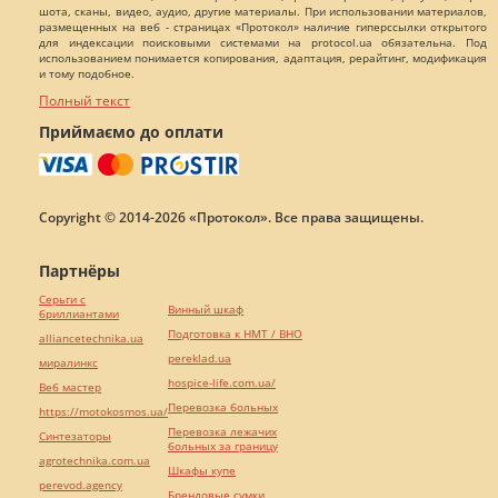
шота, сканы, видео, аудио, другие материалы. При использовании материалов,
размещенных на веб - страницах «Протокол» наличие гиперссылки открытого
для индексации поисковыми системами на protocol.ua обязательна. Под
использованием понимается копирования, адаптация, рерайтинг, модификация
и тому подобное.
Полный текст
Приймаємо до оплати
Copyright © 2014-2026 «Протокол». Все права защищены.
Партнёры
Серьги с
Винный шкаф
бриллиантами
Подготовка к НМТ / ВНО
alliancetechnika.ua
pereklad.ua
миралинкс
hospice-life.com.ua/
Веб мастер
Перевозка больных
https://motokosmos.ua/
Перевозка лежачих
Синтезаторы
больных за границу
agrotechnika.com.ua
Шкафы купе
perevod.agency
Брендовые сумки