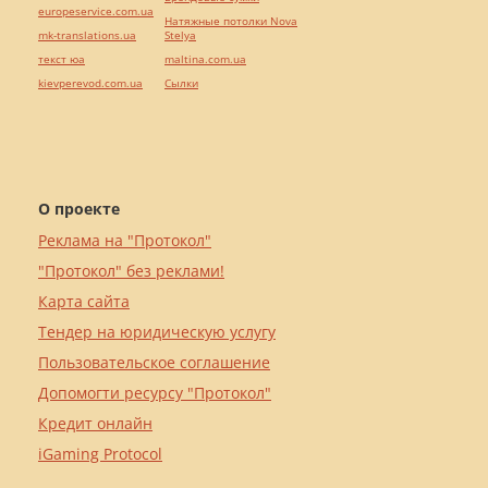
europeservice.com.ua
Натяжные потолки Nova
mk-translations.ua
Stelya
текст юа
maltina.com.ua
kievperevod.com.ua
Cылки
О проекте
Реклама на "Протокол"
"Протокол" без реклами!
Карта сайта
Тендер на юридическую услугу
Пользовательское соглашение
Допомогти ресурсу "Протокол"
Кредит онлайн
iGaming Protocol