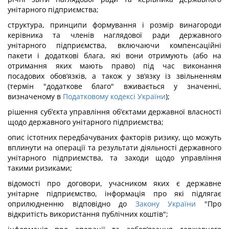
унітарного підприємства;
структура, принципи формування і розмір винагороди
керівника та членів наглядової ради державного
унітарного підприємства, включаючи компенсаційні
пакети і додаткові блага, які вони отримують (або на
отримання яких мають право) під час виконання
посадових обов’язків, а також у зв’язку із звільненням
(термін "додаткове благо" вживається у значенні,
визначеному в
Податковому кодексі України
);
рішення суб’єкта управління об’єктами державної власності
щодо державного унітарного підприємства;
опис істотних передбачуваних факторів ризику, що можуть
вплинути на операції та результати діяльності державного
унітарного підприємства, та заходи щодо управління
такими ризиками;
відомості про договори, учасником яких є державне
унітарне підприємство, інформація про які підлягає
оприлюдненню відповідно до
Закону України
"Про
відкритість використання публічних коштів";