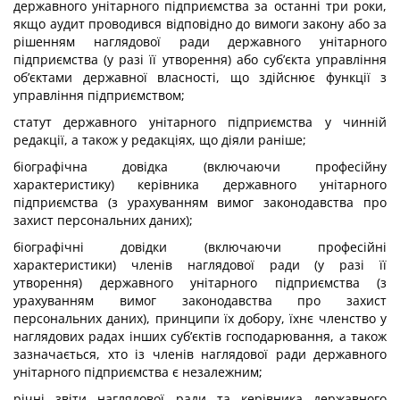
державного унітарного підприємства за останні три роки,
якщо аудит проводився відповідно до вимоги закону або за
рішенням наглядової ради державного унітарного
підприємства (у разі її утворення) або суб’єкта управління
об’єктами державної власності, що здійснює функції з
управління підприємством;
статут державного унітарного підприємства у чинній
редакції, а також у редакціях, що діяли раніше;
біографічна довідка (включаючи професійну
характеристику) керівника державного унітарного
підприємства (з урахуванням вимог законодавства про
захист персональних даних);
біографічні довідки (включаючи професійні
характеристики) членів наглядової ради (у разі її
утворення) державного унітарного підприємства (з
урахуванням вимог законодавства про захист
персональних даних), принципи їх добору, їхнє членство у
наглядових радах інших суб’єктів господарювання, а також
зазначається, хто із членів наглядової ради державного
унітарного підприємства є незалежним;
річні звіти наглядової ради та керівника державного