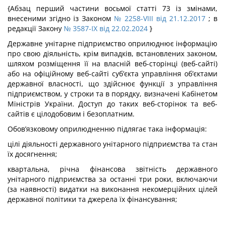
{Абзац перший частини восьмої статті 73 із змінами,
внесеними згідно із Законом
№ 2258-VIII від 21.12.2017
; в
редакції Закону
№ 3587-IX від 22.02.2024
}
Державне унітарне підприємство оприлюднює інформацію
про свою діяльність, крім випадків, встановлених законом,
шляхом розміщення її на власній веб-сторінці (веб-сайті)
або на офіційному веб-сайті суб’єкта управління об’єктами
державної власності, що здійснює функції з управління
підприємством, у строки та в порядку, визначені Кабінетом
Міністрів України. Доступ до таких веб-сторінок та веб-
сайтів є цілодобовим і безоплатним.
Обов’язковому оприлюдненню підлягає така інформація:
цілі діяльності державного унітарного підприємства та стан
їх досягнення;
квартальна, річна фінансова звітність державного
унітарного підприємства за останні три роки, включаючи
(за наявності) видатки на виконання некомерційних цілей
державної політики та джерела їх фінансування;