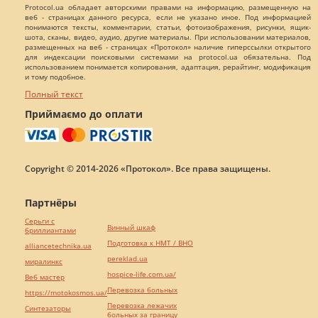
Protocol.ua обладает авторскими правами на информацию, размещенную на
веб - страницах данного ресурса, если не указано иное. Под информацией
понимаются тексты, комментарии, статьи, фотоизображения, рисунки, ящик-
шота, сканы, видео, аудио, другие материалы. При использовании материалов,
размещенных на веб - страницах «Протокол» наличие гиперссылки открытого
для индексации поисковыми системами на protocol.ua обязательна. Под
использованием понимается копирования, адаптация, рерайтинг, модификация
и тому подобное.
Полный текст
Приймаємо до оплати
Copyright © 2014-2026 «Протокол». Все права защищены.
Партнёры
Серьги с
Винный шкаф
бриллиантами
Подготовка к НМТ / ВНО
alliancetechnika.ua
pereklad.ua
миралинкс
hospice-life.com.ua/
Веб мастер
Перевозка больных
https://motokosmos.ua/
Перевозка лежачих
Синтезаторы
больных за границу