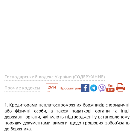
Господарський кодекс України (СОДЕРЖАНИЕ)
2614
Прочие кодексы
Просмотров
1. Кредиторами неплатоспроможних боржників є юридичні
або фізичні особи, а також податкові органи та інші
державні органи, які мають підтверджені у встановленому
порядку документами вимоги щодо грошових зобов’язань
до боржника.