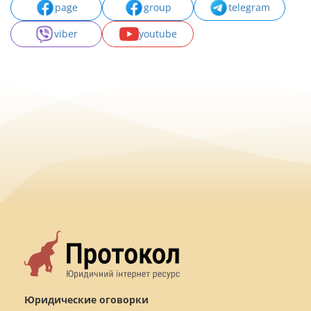
page
group
telegram
viber
youtube
Юридические оговорки