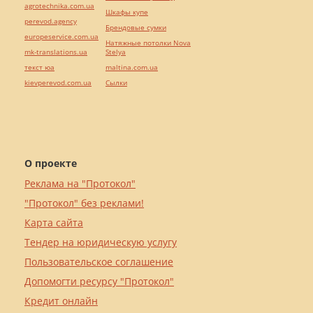
agrotechnika.com.ua
Шкафы купе
perevod.agency
Брендовые сумки
europeservice.com.ua
Натяжные потолки Nova
mk-translations.ua
Stelya
текст юа
maltina.com.ua
kievperevod.com.ua
Cылки
О проекте
Реклама на "Протокол"
"Протокол" без реклами!
Карта сайта
Тендер на юридическую услугу
Пользовательское соглашение
Допомогти ресурсу "Протокол"
Кредит онлайн