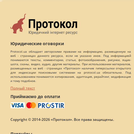
Юридические оговорки
Protocol.ua обладает авторскими правами на информацию, размещенную на
веб - страницах данного ресурса, если не указано иное. Под информацией
понимаются тексты, комментарии, статьи, фотоизображения, рисунки, ящик-
шота, сканы, видео, аудио, другие материалы. При использовании материалов,
размещенных на веб - страницах «Протокол» наличие гиперссылки открытого
для индексации поисковыми системами на protocol.ua обязательна. Под
использованием понимается копирования, адаптация, рерайтинг, модификация
и тому подобное.
Полный текст
Приймаємо до оплати
Copyright © 2014-2026 «Протокол». Все права защищены.
Партнёры