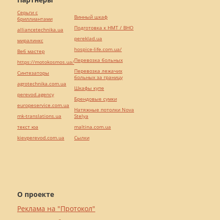
Серьги с
Винный шкаф
бриллиантами
Подготовка к НМТ / ВНО
alliancetechnika.ua
pereklad.ua
миралинкс
hospice-life.com.ua/
Веб мастер
Перевозка больных
https://motokosmos.ua/
Перевозка лежачих
Синтезаторы
больных за границу
agrotechnika.com.ua
Шкафы купе
perevod.agency
Брендовые сумки
europeservice.com.ua
Натяжные потолки Nova
mk-translations.ua
Stelya
текст юа
maltina.com.ua
kievperevod.com.ua
Cылки
О проекте
Реклама на "Протокол"