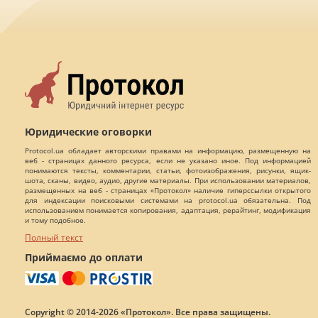
Юридические оговорки
Protocol.ua обладает авторскими правами на информацию, размещенную на
веб - страницах данного ресурса, если не указано иное. Под информацией
понимаются тексты, комментарии, статьи, фотоизображения, рисунки, ящик-
шота, сканы, видео, аудио, другие материалы. При использовании материалов,
размещенных на веб - страницах «Протокол» наличие гиперссылки открытого
для индексации поисковыми системами на protocol.ua обязательна. Под
использованием понимается копирования, адаптация, рерайтинг, модификация
и тому подобное.
Полный текст
Приймаємо до оплати
Copyright © 2014-2026 «Протокол». Все права защищены.