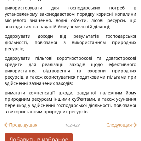
використовувати для господарських потреб в
установленому законодавством порядку корисні копалини
місцевого значення, водні об'єкти, лісові ресурси, що
знаходяться на наданій йому земельній ділянці;
одержувати доходи від результатів господарської
діяльності, пов'язаної з використанням природних
ресурсів;
одержувати пільгові короткострокові та довгострокові
кредити для реалізації заходів щодо ефективного
використання, відтворення та охорони природних
ресурсів, а також користуватися податковими пільгами при
здійсненні зазначених заходів;
вимагати компенсації шкоди, завданої належним йому
природним ресурсам іншими суб'єктами, а також усунення
перешкод у здійсненні господарської діяльності, пов'язаної
з використанням природних ресурсів.
Предыдущая
Следующая
162/429
Добавить в избраное