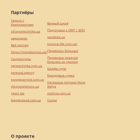
Партнёры
Серьги с
Винный шкаф
бриллиантами
Подготовка к НМТ / ВНО
alliancetechnika.ua
pereklad.ua
миралинкс
hospice-life.com.ua/
Веб мастер
Перевозка больных
https://motokosmos.ua/
Перевозка лежачих
Синтезаторы
больных за границу
agrotechnika.com.ua
Шкафы купе
perevod.agency
Брендовые сумки
europeservice.com.ua
Натяжные потолки Nova
mk-translations.ua
Stelya
текст юа
maltina.com.ua
kievperevod.com.ua
Cылки
О проекте