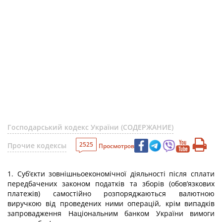
Господарський кодекс України (СОДЕРЖАНИЕ)
2525
Прочие кодексы
Просмотров
1. Суб’єкти зовнішньоекономічної діяльності після сплати
передбачених законом податків та зборів (обов’язкових
платежів) самостійно розпоряджаються валютною
виручкою від проведених ними операцій, крім випадків
запровадження Національним банком України вимоги