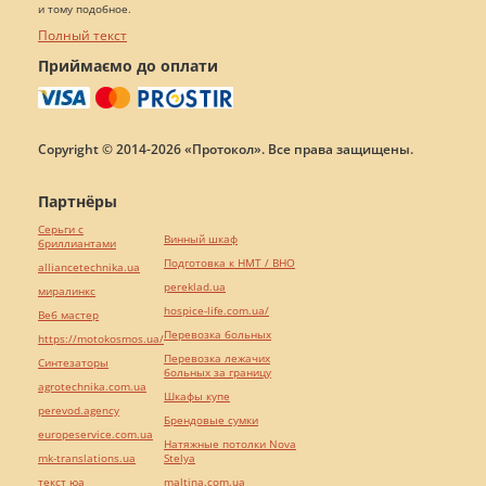
и тому подобное.
Полный текст
Приймаємо до оплати
Copyright © 2014-2026 «Протокол». Все права защищены.
Партнёры
Серьги с
Винный шкаф
бриллиантами
Подготовка к НМТ / ВНО
alliancetechnika.ua
pereklad.ua
миралинкс
hospice-life.com.ua/
Веб мастер
Перевозка больных
https://motokosmos.ua/
Перевозка лежачих
Синтезаторы
больных за границу
agrotechnika.com.ua
Шкафы купе
perevod.agency
Брендовые сумки
europeservice.com.ua
Натяжные потолки Nova
mk-translations.ua
Stelya
текст юа
maltina.com.ua