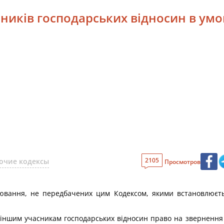
асників господарських відносин в у
2105
очие кодексы
Просмотров
ювання, не передбачених цим Кодексом, якими встановлюєть
 іншим учасникам господарських відносин право на звернення д