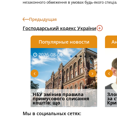
незаконного обмеження в умовах будь-якого спеці
Предыдущая
Господарський кодекс України
Популярные новости
Ан
2026-08-06
2026-08-03
2026-
20
і
НБУ змінив правила
Водії можуть отримати
Якщо с
Зло
способом
примусового списання
компенсацію за
відшк
за 
вих
коштів: що
незаконні дії
наявні
Кри
Мы в социальных сетях: