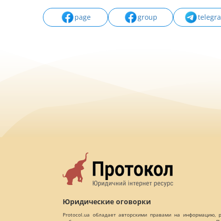
page
group
telegr
Юридические оговорки
Protocol.ua обладает авторскими правами на информацию,