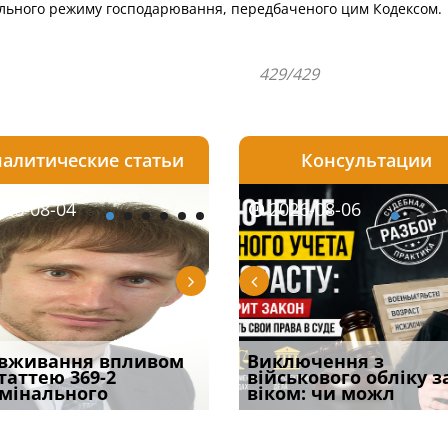
ального режиму господарювання, передбаченого цим Кодексом.
429/429
алитические статьи
Консультации
08-06
26-08-04
2026-08-05
2026-08-06
2026-08-04
2026-08-06
2026-07-30
уд встановив для
вживання впливом
Особливості захисту у
Документи, на яких не
Переоформлення
Виключення з
Восьмий ААС фак
одування шкоди
статтею 369-2
кримінальному
проставляється
відстрочки за іншою
військового обліку з
підтвердив, що 
с
мінального
провадженні: я
апостиль: пер
підставою: нов
віком: чи можл
може скас