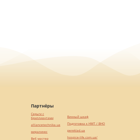
Партнёры
Серьги с
Винный шкаф
бриллиантами
Подготовка к НМТ / ВНО
alliancetechnika.ua
pereklad.ua
миралинкс
hospice-life.com.ua/
Веб мастер