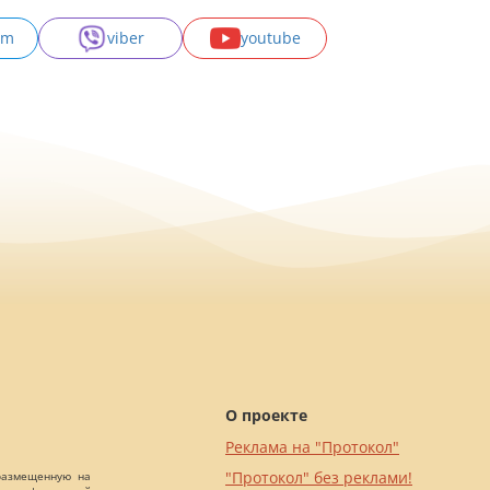
am
viber
youtube
О проекте
Реклама на "Протокол"
"Протокол" без реклами!
 размещенную на