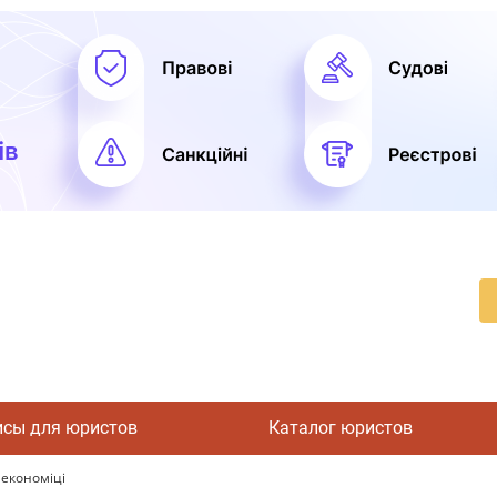
исы для юристов
Каталог юристов
 економіці