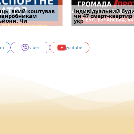
уд встановив для
яць, який коштував
Штраф ТЦК при зміні
Документи, на яких не
Огляд практики ВС від
Індивідуальний буд
Восьмий ААС фак
одування шкоди
овиробникам
місця проживання:
проставляється
Ростислава Кравця, що
чи 47 смарт-квартир
підтвердив, що 
с
ьйони. Чи
розбір судов
апостиль: пер
опублі
укр
може скас
am
viber
youtube