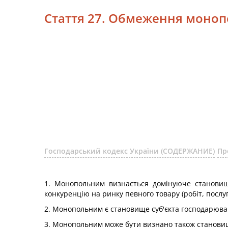
Стаття 27. Обмеження монопо
Господарський кодекс України (СОДЕРЖАНИЕ)
Пр
1. Монопольним визнається домінуюче становище
конкуренцію на ринку певного товару (робіт, послуг
2. Монопольним є становище суб'єкта господарюван
3. Монопольним може бути визнано також становище