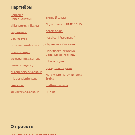
Партнёры
Серьги с
Винный шкаф
бриллиантами
Подготовка к НМТ / ВНО
alliancetechnika.ua
pereklad.ua
миралинкс
hospice-life.com.ua/
Веб мастер
Перевозка больных
https://motokosmos.ua/
Перевозка лежачих
Синтезаторы
больных за границу
agrotechnika.com.ua
Шкафы купе
perevod.agency
Брендовые сумки
europeservice.com.ua
Натяжные потолки Nova
mk-translations.ua
Stelya
текст юа
maltina.com.ua
kievperevod.com.ua
Cылки
О проекте