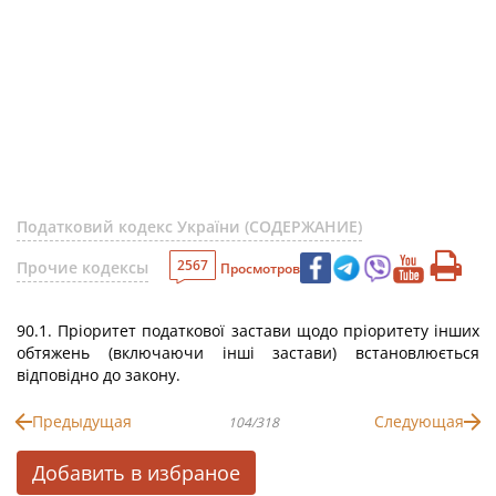
Податковий кодекс України (СОДЕРЖАНИЕ)
2567
Прочие кодексы
Просмотров
90.1. Пріоритет податкової застави щодо пріоритету інших
обтяжень (включаючи інші застави) встановлюється
відповідно до закону.
Предыдущая
Следующая
104/318
Добавить в избраное