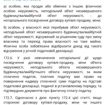
а) особою, яка продає або обмінює з іншою фізичною
особою нерухомість, неподільний об’єкт незавершеного
будівництва/майбутній об’єкт нерухомості, - до
нотаріального посвідчення договору купівлі-продажу, міни;
б) особою, у власності якої перебував об’єкт нерухомості,
неподільний об’єкт незавершеного будівництва/майбутній
об’єкт нерухомості, відчужений за рішенням суду про зміну
власника та перехід права власності на таке майно.
Фізична особа зобов’язана відобразити доход від такого
відчуження у річній податковій декларації.
172.6. У разі невчинення нотаріальної дії щодо
посвідчення договору купівлі-продажу, міни об’єкта
нерухомості, неподільного об’єкта незавершеного
будівництва/майбутнього об’єкта нерухомості, за яким
сплачено податок, платник податку має право на
повернення надміру сплаченої суми податку на підставі
податкової декларації, поданої в установленому порядку, та
підтвердних документів про фактичну сплату податку.
172.7. Одночасно з дією пункту 172.4 цієї статті, якщо
стороною договору купівлі-продажу, міни чи іншого