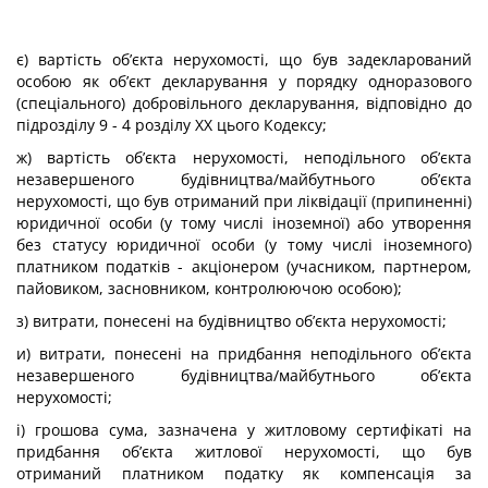
є) вартість об’єкта нерухомості, що був задекларований
особою як об’єкт декларування у порядку одноразового
(спеціального) добровільного декларування, відповідно до
підрозділу 9 - 4 розділу XX цього Кодексу;
ж) вартість об’єкта нерухомості, неподільного об’єкта
незавершеного будівництва/майбутнього об’єкта
нерухомості, що був отриманий при ліквідації (припиненні)
юридичної особи (у тому числі іноземної) або утворення
без статусу юридичної особи (у тому числі іноземного)
платником податків - акціонером (учасником, партнером,
пайовиком, засновником, контролюючою особою);
з) витрати, понесені на будівництво об’єкта нерухомості;
и) витрати, понесені на придбання неподільного об’єкта
незавершеного будівництва/майбутнього об’єкта
нерухомості;
і) грошова сума, зазначена у житловому сертифікаті на
придбання об’єкта житлової нерухомості, що був
отриманий платником податку як компенсація за