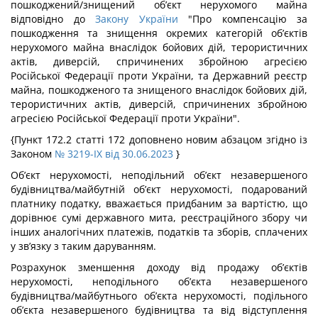
пошкоджений/знищений об’єкт нерухомого майна
відповідно до
Закону України
"Про компенсацію за
пошкодження та знищення окремих категорій об’єктів
нерухомого майна внаслідок бойових дій, терористичних
актів, диверсій, спричинених збройною агресією
Російської Федерації проти України, та Державний реєстр
майна, пошкодженого та знищеного внаслідок бойових дій,
терористичних актів, диверсій, спричинених збройною
агресією Російської Федерації проти України".
{Пункт 172.2 статті 172 доповнено новим абзацом згідно із
Законом
№ 3219-IX від 30.06.2023
}
Об’єкт нерухомості, неподільний об’єкт незавершеного
будівництва/майбутній об’єкт нерухомості, подарований
платнику податку, вважається придбаним за вартістю, що
дорівнює сумі державного мита, реєстраційного збору чи
інших аналогічних платежів, податків та зборів, сплачених
у зв’язку з таким даруванням.
Розрахунок зменшення доходу від продажу об’єктів
нерухомості, неподільного об’єкта незавершеного
будівництва/майбутнього об’єкта нерухомості, подільного
об’єкта незавершеного будівництва та від відступлення