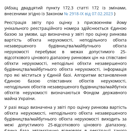
{Абзац двадцятий пункту 172.3 статті 172 із змінами,
внесеними згідно із Законом
№ 2918-IX від 07.02.2023
}
Реєстрація звіту про оцінку з присвоєнням йому
унікального реєстраційного номера здійснюється Єдиною
базою за умови, що визначена у звіті про оцінку ринкова
вартість об’єкта нерухомості, неподільного об’єкта
незавершеного будівництва/майбутнього об’єкта
нерухомості перебуває в межах допустимого 25-
відсоткового цінового діапазону ринкових цін на співставні
об’єкти нерухомості, неподільні об’єкти незавершеного
будівництва/майбутнього об’єкта нерухомості, інформація
про які міститься у Єдиній базі. Алгоритми встановлення
Єдиною базою співставних об’єктів нерухомості,
неподільних об’єктів незавершеного будівництва/майбутніх
об’єктів нерухомості визначаються Фондом державного
майна України.
У разі якщо визначена у звіті про оцінку ринкова вартість
об’єкта нерухомості, неподільного об’єкта незавершеного
будівництва/майбутнього об’єкта нерухомості виходить за
межі допустимого 25-відсоткового цінового діапазону,
Єдина база автоматично відмовляє в реєстрації такого