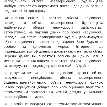
неподільного об’єкта незавершеного будівництва/
майбутнього об’єкта нерухомості, внесені до Єдиної бази на
підставі звітів про оцінку.
Визначення оціночної вартості об’єкта нерухомості,
неподільного об’єкта незавершеного будівництва/
майбутнього об’єкта нерухомості здійснюється
автоматично, на підставі даних про об’єкт нерухомості,
неподільний об’єкт незавершеного будівництва/майбутній
об’єкт нерухомості, внесених до Єдиної бази будь-якою
особою за допомогою мережі Інтернет, що
підтверджуються офіційними документами на такий об’єкт.
Перелік даних, які вносяться особою до Єдиної бази з
метою визначення оціночної вартості об’єкта нерухомості,
затверджується Фондом державного майна України.
За результатом визначення оціночної вартості об’єкта
нерухомості, неподільного об’єкта незавершеного
будівництва/майбутнього об’єкта нерухомості Єдиною
базою формується довідка про його оціночну вартість з
автоматичним присвоєнням кожній довідці унікального
реєстраційного номера.
Якщо особа не погоджується з результатами автоматичного