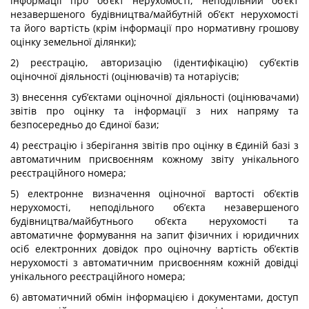
інформації про об’єкт нерухомості, неподільний об’єкт
незавершеного будівництва/майбутній об’єкт нерухомості
та його вартість (крім інформації про нормативну грошову
оцінку земельної ділянки);
2) реєстрацію, авторизацію (ідентифікацію) суб’єктів
оціночної діяльності (оцінювачів) та нотаріусів;
3) внесення суб’єктами оціночної діяльності (оцінювачами)
звітів про оцінку та інформації з них напряму та
безпосередньо до Єдиної бази;
4) реєстрацію і зберігання звітів про оцінку в Єдиній базі з
автоматичним присвоєнням кожному звіту унікального
реєстраційного номера;
5) електронне визначення оціночної вартості об’єктів
нерухомості, неподільного об’єкта незавершеного
будівництва/майбутнього об’єкта нерухомості та
автоматичне формування на запит фізичних і юридичних
осіб електронних довідок про оціночну вартість об’єктів
нерухомості з автоматичним присвоєнням кожній довідці
унікального реєстраційного номера;
6) автоматичний обмін інформацією і документами, доступ