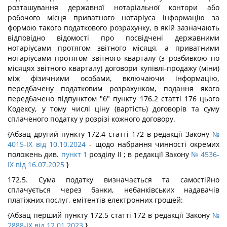
розташування державної нотаріальної контори або
робочого місця приватного нотаріуса інформацію за
формою такого податкового розрахунку, в якій зазначають
відповідно відомості про посвідчені державними
нотаріусами протягом звітного місяця, а приватними
нотаріусами протягом звітного кварталу (з розбивкою по
місяцях звітного кварталу) договори купівлі-продажу (міни)
між фізичними особами, включаючи інформацію,
передбачену податковим розрахунком, подання якого
передбачено підпунктом "б" пункту 176.2 статті 176 цього
Кодексу, у тому числі ціну (вартість) договорів та суму
сплаченого податку у розрізі кожного договору.
{Абзац другий пункту 172.4 статті 172 в редакції Закону
№
4015-IX від 10.10.2024
- щодо набрання чинності окремих
положень див.
пункт 1
розділу II ; в редакції Закону
№ 4536-
IX від 16.07.2025
}
172.5. Сума податку визначається та самостійно
сплачується через банки, небанківських надавачів
платіжних послуг, емітентів електронних грошей:
{Абзац перший пункту 172.5 статті 172 в редакції Закону
№
2888-IX від 12.01.2023
}