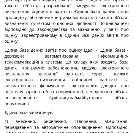
такого об’єкта, розрахованої модулем електронного
визначення оціночної вартості Єдиної бази даних звітів
про оцінку, або не нижче ринкової вартості такого об’єкта,
визначеної суб’єктом оціночної діяльності (оцінювачем)
відповідно до законодавства та зазначеної у звіті про
оцінку, зареєстрованому в Єдиній базі даних звітів про
оцінку.
Єдина база даних звітів про оцінку (далі - Єдина база) -
державна автоматизована інформаційно-
телекомунікаційна система, до складу якої входять база
даних, програмне забезпечення, модуль електронного
визначення оціночної вартості, сервіс послуги
електронного визначення оціночної вартості та
автоматичного формування електронних довідок про
оціночну вартість об’єкта нерухомості, неподільного об’єкта
незавершеного будівництва/майбутнього об’єкта
нерухомості.
Єдина база забезпечує:
1) внесення, оновлення, створення, зберігання,
передавання та автоматичне оприлюднення відповідної