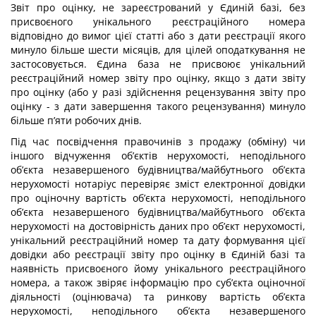
Звіт про оцінку, не зареєстрований у Єдиній базі, без
присвоєного унікального реєстраційного номера
відповідно до вимог цієї статті або з дати реєстрації якого
минуло більше шести місяців, для цілей оподаткування не
застосовується. Єдина база не присвоює унікальний
реєстраційний номер звіту про оцінку, якщо з дати звіту
про оцінку (або у разі здійснення рецензування звіту про
оцінку - з дати завершення такого рецензування) минуло
більше п’яти робочих днів.
Під час посвідчення правочинів з продажу (обміну) чи
іншого відчуження об’єктів нерухомості, неподільного
об’єкта незавершеного будівництва/майбутнього об’єкта
нерухомості нотаріус перевіряє зміст електронної довідки
про оціночну вартість об’єкта нерухомості, неподільного
об’єкта незавершеного будівництва/майбутнього об’єкта
нерухомості на достовірність даних про об’єкт нерухомості,
унікальний реєстраційний номер та дату формування цієї
довідки або реєстрації звіту про оцінку в Єдиній базі та
наявність присвоєного йому унікального реєстраційного
номера, а також звіряє інформацію про суб’єкта оціночної
діяльності (оцінювача) та ринкову вартість об’єкта
нерухомості, неподільного об’єкта незавершеного