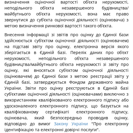
визначення оціночної вартості об’єкта нерухомості,
неподільного об’єкта незавершеного будівництва/
майбутнього об’єкта нерухомості, вона має право
звернутися до суб’єкта оціночної діяльності (оцінювача) з
метою визначення ринкової вартості такого об’єкта.
Внесення інформації зі звітів про оцінку до Єдиної бази
здійснюється суб’єктом оціночної діяльності (оцінювачем)
на підставі звіту про оцінку, електронна версія якого
зберігається в Єдиній базі. Перелік даних про об’єкт
нерухомості, неподільного об’єкта незавершеного
будівництва/майбутнього об’єкта нерухомості зі звіту про
оцінку, які вносяться суб’єктом оціночної діяльності
(оцінювачем) до Єдиної бази з метою реєстрації звіту у
Єдиній базі, затверджується Фондом державного майна
України. Звіти про оцінку реєструються в Єдиній базі
суб’єктами оціночної діяльності (оцінювачами) виключно з
використанням кваліфікованого електронного підпису або
удосконаленого електронного підпису, що базується на
кваліфікованому сертифікаті електронного підпису,
оцінювача, який безпосередньо проводив оцінку,
відповідно до вимог
Закону України
"Про електронну
ідентифікацію та електронні довірчі послуги".