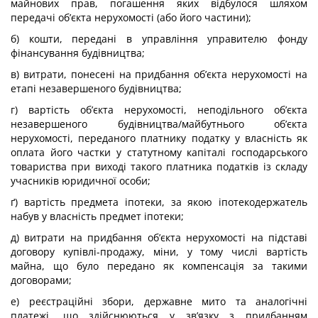
майнових прав, погашення яких відбулося шляхом
передачі об’єкта нерухомості (або його частини);
б) кошти, передані в управління управителю фонду
фінансування будівництва;
в) витрати, понесені на придбання об’єкта нерухомості на
етапі незавершеного будівництва;
г) вартість об’єкта нерухомості, неподільного об’єкта
незавершеного будівництва/майбутнього об’єкта
нерухомості, переданого платнику податку у власність як
оплата його частки у статутному капіталі господарського
товариства при виході такого платника податків із складу
учасників юридичної особи;
ґ) вартість предмета іпотеки, за якою іпотекодержатель
набув у власність предмет іпотеки;
д) витрати на придбання об’єкта нерухомості на підставі
договору купівлі-продажу, міни, у тому числі вартість
майна, що було передано як компенсація за такими
договорами;
е) реєстраційні збори, державне мито та аналогічні
платежі, що здійснюються у зв’язку з придбанням