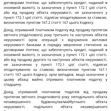
договорами іпотеки, що забезпечують кредит, наданий в
іноземній валюті), із зазначених у пункті 172.1 цієї статті,
або від продажу об’єкта нерухомості, не зазначеного у
пункті 172.1 цієї статті, підлягає оподаткуванню за ставкою,
визначеною пунктом 167.2 статті 167 цього Кодексу.
Дохід, отриманий платником податку від продажу протягом
звітного (податкового) року третього та наступних об’єктів
нерухомості (крім операцій з відчуження житлової
нерухомості банками в порядку звернення стягнення за
договорами іпотеки, що забезпечують кредит, наданий в
іноземній валюті), із зазначених у пункті 172.1 цієї статті,
або від продажу другого та наступних об’єктів нерухомості,
не зазначених у пункті 172.1 цієї статті, підлягає
оподаткуванню за ставкою, визначеною пунктом 167.1
статті 167 цього Кодексу, крім випадків, якщо зазначене у
цьому абзаці майно отримано платником податку у
спадщину.
Дохід, отриманий платником податків від продажу
протягом звітного (податкового) року неподільного об’єкта
незавершеного будівництва/майбутнього об’єкта
нерухомості, подільного об’єкта незавершеного