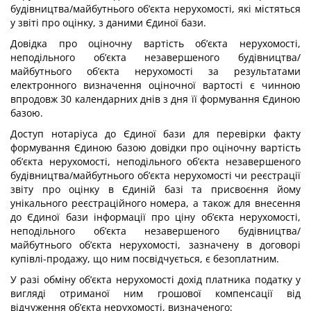
будівництва/майбутнього об’єкта нерухомості, які містяться
у звіті про оцінку, з даними Єдиної бази.
Довідка про оціночну вартість об’єкта нерухомості,
неподільного об’єкта незавершеного будівництва/
майбутнього об’єкта нерухомості за результатами
електронного визначення оціночної вартості є чинною
впродовж 30 календарних днів з дня її формування Єдиною
базою.
Доступ нотаріуса до Єдиної бази для перевірки факту
формування Єдиною базою довідки про оціночну вартість
об’єкта нерухомості, неподільного об’єкта незавершеного
будівництва/майбутнього об’єкта нерухомості чи реєстрації
звіту про оцінку в Єдиній базі та присвоєння йому
унікального реєстраційного номера, а також для внесення
до Єдиної бази інформації про ціну об’єкта нерухомості,
неподільного об’єкта незавершеного будівництва/
майбутнього об’єкта нерухомості, зазначену в договорі
купівлі-продажу, що ним посвідчується, є безоплатним.
У разі обміну об’єкта нерухомості дохід платника податку у
вигляді отриманої ним грошової компенсації від
відчуження об’єкта нерухомості, визначеного: