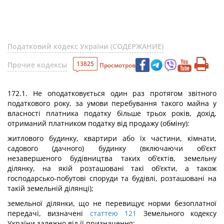
Податковий кодекс України (СОДЕРЖАНИЕ)
13825
Прочие кодексы
Просмотров
172.1. Не оподатковується один раз протягом звітного
податкового року, за умови перебування такого майна у
власності платника податку більше трьох років, дохід,
отриманий платником податку від продажу (обміну):
житлового будинку, квартири або їх частини, кімнати,
садового (дачного) будинку (включаючи об’єкт
незавершеного будівництва таких об’єктів, земельну
ділянку, на якій розташовані такі об’єкти, а також
господарсько-побутові споруди та будівлі, розташовані на
такій земельній ділянці);
земельної ділянки, що не перевищує норми безоплатної
передачі, визначені
статтею 121
Земельного кодексу
України залежно від її призначення;