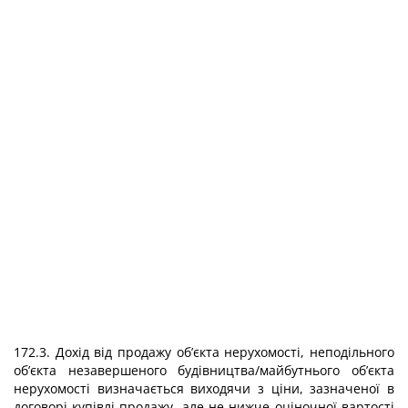
172.3. Дохід від продажу об’єкта нерухомості, неподільного
об’єкта незавершеного будівництва/майбутнього об’єкта
нерухомості визначається виходячи з ціни, зазначеної в
договорі купівлі-продажу, але не нижче оціночної вартості