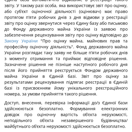
звіту. У такому разі особа, яка використовує звіт про оцінку,
або суб’єкт оціночної діяльності (оцінювач) має право
протягом п’яти робочих днів з дня відмови у реєстрації
звіту про оцінку звернутися через Єдину базу або письмово
до Фонду державного майна України із заявою про
забезпечення рецензування звіту про оцінку відповідно до
Закону України
"Про оцінку майна, майнових прав та
професійну оціночну діяльність". Фонд державного майна
України розглядає таку заяву не більше п’яти робочих днів
з моменту отримання та приймає відповідне рішення.
Зазначене рішення не пізніше наступного робочого дня
після його прийняття реєструється Фондом державного
майна України в Єдиній базі. Звіт про оцінку за
результатами рецензування підлягає реєстрації в Єдиній
базі із присвоєнням йому унікального реєстраційного
номера, за умови прийняття такого рішення.
Доступ, внесення, перевірка інформації до/з Єдиної бази
здійснюються безоплатно. Формування електронних
довідок про оціночну вартість об’єкта нерухомості,
неподільного об’єкта незавершеного будівництва/
майбутнього об’єкта нерухомості здійснюється безоплатно.