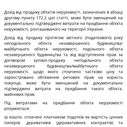
Дохід від продажу об’єктів нерухомості, зазначених в абзаці
другому пункту 172.2 цієї статті, може бути зменшений на
документально підтверджені витрати на придбання об’єкта
нерухомості, розташованого на території України.
Дохід від продажу протягом звітного (податкового) року
неподільного об’єкта незавершеного будівництва/
майбутнього об’єкта нерухомості, подільного об’єкта
незавершеного будівництва та від відступлення прав за
договором купівлі-продажу неподільного об’єкта
незавершеного будівництва/майбутнього об’єкта
нерухомості, щодо якого сплачено частково ціну та
зареєстровано обтяження речових прав на користь
покупця, може бути зменшений на документально
підтверджені витрати на придбання такого об’єкта,
майнових прав.
Під витратами на придбання об’єкта нерухомості
розуміються:
а) кошти, сплачені платником податків як вартість цінних
паперів, деривативів (деривативних контрактів) та