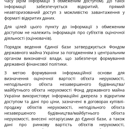
часу (крім інформації з обмеженим доступом). До такої
інформації забезпечується відкритий, прямий
неавторизований доступ з можливістю завантаження у
форматі відкритих даних.
Для цілей цього пункту до інформації з обмеженим
доступом не належить інформація про суб’єктів оціночної
діяльності (оцінювачів).
Порядок ведення Єдиної бази затверджується Фондом
державного майна України за погодженням з центральним
органом виконавчої влади, що забезпечує формування
державної фінансової політики.
З метою формування інформаційної основи для
визначення оціночної вартості об’єкта нерухомості,
неподільного об’єкта незавершеного будівництва/
майбутнього об’єкта нерухомості Фонд державного майна
України використовує інформаційні джерела з відкритим
доступом та дані про ціни, зазначені в договорах купівлі-
продажу об’єктів нерухомості, неподільного об’єкта
незавершеного будівництва/майбутнього об’єкта
нерухомості, внесені нотаріусами до Єдиної бази, а також
дані про ринкову вартість об’єктів нерухомості,