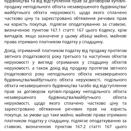
будівництва та від відступлення прав за договором купівлі-
продажу неподільного об’єкта незавершеного будівництва/
майбутнього об’єкта нерухомості, щодо якого сплачено
частково ціну та зареєстровано обтяження речових прав
на користь покупця, підлягає оподаткуванню за ставкою,
визначеною пунктом 167.1 статті 167 цього Кодексу, крім
випадків, якщо зазначене у цьому абзаці майно, майнові
права отримано платником податку у спадщину.
Дохід, отриманий платником податку від продажу протягом
звітного (податкового) року третього та наступних об’єктів
нерухомості у вигляді отриманих у спадщину об’єктів
нерухомості, а також дохід від продажу протягом звітного
(податкового) року неподільного об’єкта незавершеного
будівництва/майбутнього об’єкта нерухомості, подільного
об’єкта незавершеного будівництва та/або від відступлення
прав за договором купівлі-продажу неподільного об’єкта
незавершеного будівництва/майбутнього об’єкта
нерухомості, щодо якого сплачено частково ціну та
зареєстровано обтяження речових прав на користь
покупця, за умови що таке майно, майнові права отримано
платником податку у спадщину, підлягає оподаткуванню за
ставкою, визначеною пунктом 167.2 статті 167 цього