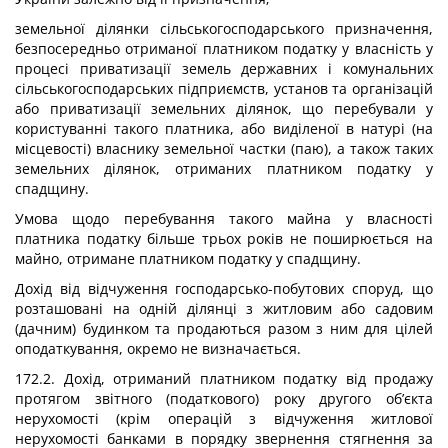
земельної ділянки сільськогосподарського призначення,
безпосередньо отриманої платником податку у власність у
процесі приватизації земель державних і комунальних
сільськогосподарських підприємств, установ та організацій
або приватизації земельних ділянок, що перебували у
користуванні такого платника, або виділеної в натурі (на
місцевості) власнику земельної частки (паю), а також таких
земельних ділянок, отриманих платником податку у
спадщину.
Умова щодо перебування такого майна у власності
платника податку більше трьох років не поширюється на
майно, отримане платником податку у спадщину.
Дохід від відчуження господарсько-побутових споруд, що
розташовані на одній ділянці з житловим або садовим
(дачним) будинком та продаються разом з ним для цілей
оподаткування, окремо не визначається.
172.2. Дохід, отриманий платником податку від продажу
протягом звітного (податкового) року другого об’єкта
нерухомості (крім операцій з відчуження житлової
нерухомості банками в порядку звернення стягнення за