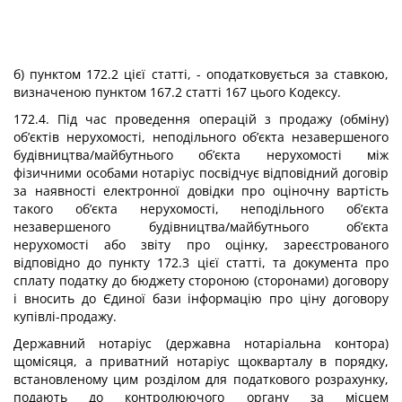
б) пунктом 172.2 цієї статті, - оподатковується за ставкою,
визначеною пунктом 167.2 статті 167 цього Кодексу.
172.4. Під час проведення операцій з продажу (обміну)
об’єктів нерухомості, неподільного об’єкта незавершеного
будівництва/майбутнього об’єкта нерухомості між
фізичними особами нотаріус посвідчує відповідний договір
за наявності електронної довідки про оціночну вартість
такого об’єкта нерухомості, неподільного об’єкта
незавершеного будівництва/майбутнього об’єкта
нерухомості або звіту про оцінку, зареєстрованого
відповідно до пункту 172.3 цієї статті, та документа про
сплату податку до бюджету стороною (сторонами) договору
і вносить до Єдиної бази інформацію про ціну договору
купівлі-продажу.
Державний нотаріус (державна нотаріальна контора)
щомісяця, а приватний нотаріус щокварталу в порядку,
встановленому цим розділом для податкового розрахунку,
подають до контролюючого органу за місцем