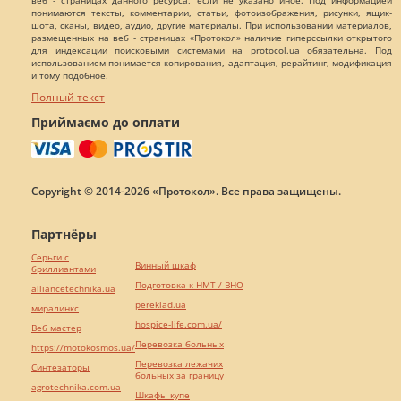
веб - страницах данного ресурса, если не указано иное. Под информацией
понимаются тексты, комментарии, статьи, фотоизображения, рисунки, ящик-
шота, сканы, видео, аудио, другие материалы. При использовании материалов,
размещенных на веб - страницах «Протокол» наличие гиперссылки открытого
для индексации поисковыми системами на protocol.ua обязательна. Под
использованием понимается копирования, адаптация, рерайтинг, модификация
и тому подобное.
Полный текст
Приймаємо до оплати
Copyright © 2014-2026 «Протокол». Все права защищены.
Партнёры
Серьги с
Винный шкаф
бриллиантами
Подготовка к НМТ / ВНО
alliancetechnika.ua
pereklad.ua
миралинкс
hospice-life.com.ua/
Веб мастер
Перевозка больных
https://motokosmos.ua/
Перевозка лежачих
Синтезаторы
больных за границу
agrotechnika.com.ua
Шкафы купе