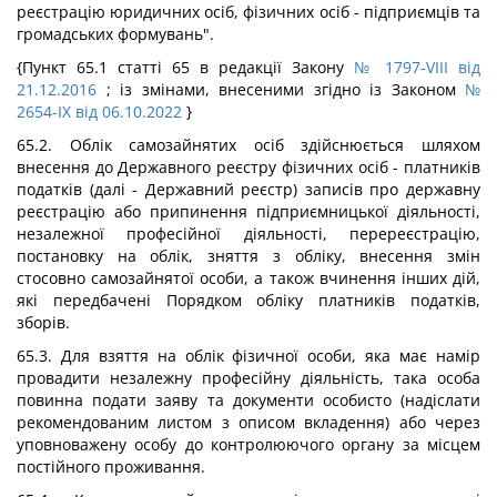
реєстрацію юридичних осіб, фізичних осіб - підприємців та
громадських формувань".
{Пункт 65.1 статті 65 в редакції Закону
№ 1797-VIII від
21.12.2016
; із змінами, внесеними згідно із Законом
№
2654-IX від 06.10.2022
}
65.2. Облік самозайнятих осіб здійснюється шляхом
внесення до Державного реєстру фізичних осіб - платників
податків (далі - Державний реєстр) записів про державну
реєстрацію або припинення підприємницької діяльності,
незалежної професійної діяльності, перереєстрацію,
постановку на облік, зняття з обліку, внесення змін
стосовно самозайнятої особи, а також вчинення інших дій,
які передбачені Порядком обліку платників податків,
зборів.
65.3. Для взяття на облік фізичної особи, яка має намір
провадити незалежну професійну діяльність, така особа
повинна подати заяву та документи особисто (надіслати
рекомендованим листом з описом вкладення) або через
уповноважену особу до контролюючого органу за місцем
постійного проживання.