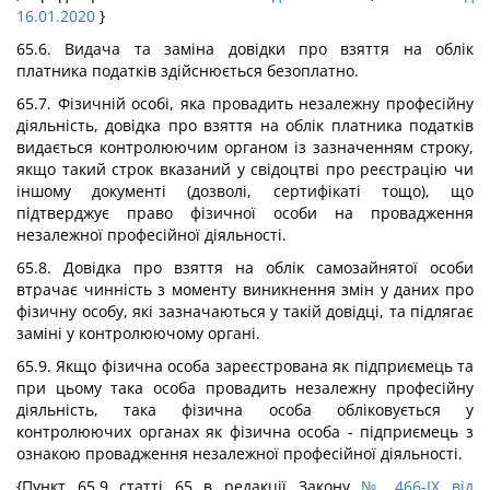
16.01.2020
}
65.6. Видача та заміна довідки про взяття на облік
платника податків здійснюється безоплатно.
65.7. Фізичній особі, яка провадить незалежну професійну
діяльність, довідка про взяття на облік платника податків
видається контролюючим органом із зазначенням строку,
якщо такий строк вказаний у свідоцтві про реєстрацію чи
іншому документі (дозволі, сертифікаті тощо), що
підтверджує право фізичної особи на провадження
незалежної професійної діяльності.
65.8. Довідка про взяття на облік самозайнятої особи
втрачає чинність з моменту виникнення змін у даних про
фізичну особу, які зазначаються у такій довідці, та підлягає
заміні у контролюючому органі.
65.9. Якщо фізична особа зареєстрована як підприємець та
при цьому така особа провадить незалежну професійну
діяльність, така фізична особа обліковується у
контролюючих органах як фізична особа - підприємець з
ознакою провадження незалежної професійної діяльності.
{Пункт 65.9 статті 65 в редакції Закону
№ 466-IX від