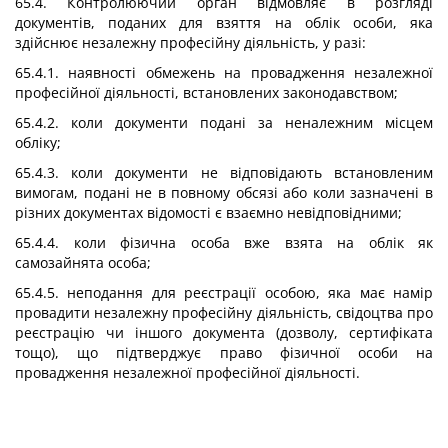
65.4. Контролюючий орган відмовляє в розгляді
документів, поданих для взяття на облік особи, яка
здійснює незалежну професійну діяльність, у разі:
65.4.1. наявності обмежень на провадження незалежної
професійної діяльності, встановлених законодавством;
65.4.2. коли документи подані за неналежним місцем
обліку;
65.4.3. коли документи не відповідають встановленим
вимогам, подані не в повному обсязі або коли зазначені в
різних документах відомості є взаємно невідповідними;
65.4.4. коли фізична особа вже взята на облік як
самозайнята особа;
65.4.5. неподання для реєстрації особою, яка має намір
провадити незалежну професійну діяльність, свідоцтва про
реєстрацію чи іншого документа (дозволу, сертифіката
тощо), що підтверджує право фізичної особи на
провадження незалежної професійної діяльності.