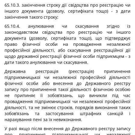
65.10.3. закінчення строку дії свідоцтва про реєстрацію чи
іншого документа (дозволу, сертифіката тощо) - з дати
закінчення такого строку;
65.10.4. анулювання чи скасування згідно із
законодавством свідоцтва про реєстрацію чи іншого
документа (дозволу, сертифіката тощо), що підтверджує
право фізичної особи на провадження незалежної
професійної діяльності, або скасування реєстраційної дії
щодо державної реєстрації фізичної особи підприємцем - з
дати такого анулювання чи скасування.
Державна реєстрація (реєстрація) припинення
підприємницької чи незалежної професійної діяльності
фізичної особи або внесення до Державного реєстру
запису про припинення такої діяльності фізичною особою
не припиняє її зобов’язань, що виникли під час
провадження підприємницької чи незалежної професійної
діяльності, та не змінює строків, порядків виконання таких
зобов’язань та застосування штрафних санкцій і
нарахування пені за їх невиконання.
У разі якщо після внесення до Державного реєстру запису
про припинення підприємницької чи незалежної