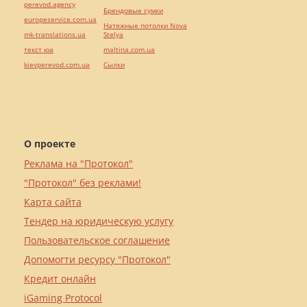
perevod.agency
Брендовые сумки
europeservice.com.ua
Натяжные потолки Nova
mk-translations.ua
Stelya
текст юа
maltina.com.ua
kievperevod.com.ua
Cылки
О проекте
Реклама на "Протокол"
"Протокол" без реклами!
Карта сайта
Тендер на юридическую услугу
Пользовательское соглашение
Допомогти ресурсу "Протокол"
Кредит онлайн
iGaming Protocol